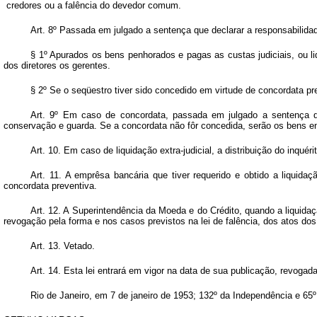
credores ou a falência do devedor comum.
Art.
8º Passada em julgado a sentença que declarar a responsabilidad
§ 1º Apurados os bens penhorados e pagas as custas judiciais, ou li
dos diretores os gerentes.
§ 2º Se o seqüestro tiver sido concedido em virtude de concordata pr
Art.
9º Em caso de concordata, passada em julgado a sentença qu
conservação e guarda. Se a concordata não fôr concedida, serão os bens en
Art.
10. Em caso de liquidação extra-judicial, a distribuição do inquér
Art. 11. A emprêsa bancária que tiver requerido e obtido a liquidaçã
concordata preventiva.
Art. 12. A Superintendência da Moeda e do Crédito, quando a liquidaçã
revogação pela forma e nos casos previstos na lei de falência, dos atos dos
Art. 13. Vetado.
Art. 14. Esta lei entrará em vigor na data de sua publicação, revogad
Rio de Janeiro, em 7 de janeiro de 1953; 132º da Independência e 65º