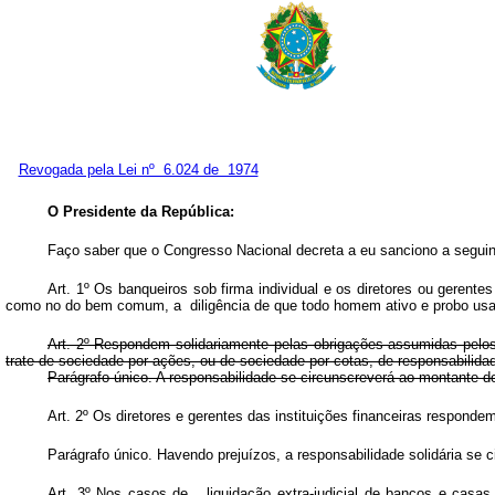
Revogada pela Lei nº 6.024 de 1974
O Presidente da República:
Faço saber que o Congresso Nacional decreta a eu sanciono a seguin
Art.
1º Os banqueiros sob firma individual e os diretores ou gerent
como no do bem comum, a diligência de que todo homem ativo e probo usa 
Art.
2º Respondem solidariamente pelas obrigações assumidas pelos 
trate de sociedade por ações, ou de sociedade por cotas, de responsabilidad
Parágrafo único. A responsabilidade se circunscreverá ao montante do
Art. 2º Os diretores e gerentes das instituições financeiras respo
Parágrafo único. Havendo prejuízos, a responsabilidade solidária se
Art.
3º Nos casos de liquidação extra-judicial de bancos e casas