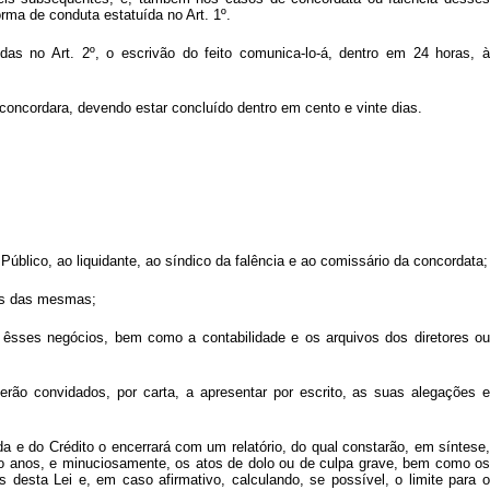
rma de conduta estatuída no Art. 1º.
idas no Art. 2º, o escrivão do feito comunica-lo-á, dentro em 24 horas, à
 concordara, devendo estar concluído dentro em cento e vinte dias.
 Público, ao liquidante, ao síndico da falência e ao comissário da concordata;
tos das mesmas;
 êsses negócios, bem como a contabilidade e os arquivos dos diretores ou
serão convidados, por carta, a apresentar por escrito, as suas alegações e
da e do Crédito o encerrará com um relatório, do qual constarão, em síntese,
co anos, e minuciosamente, os atos de dolo ou de culpa grave, bem como os
desta Lei e, em caso afirmativo, calculando, se possível, o limite para o