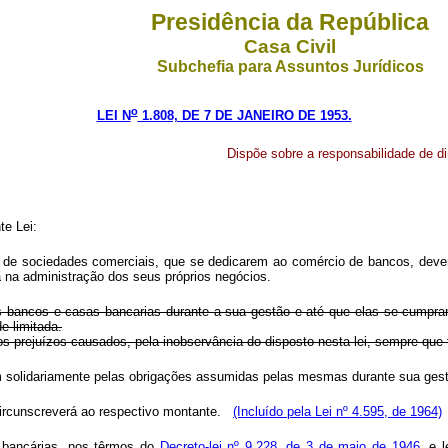
Presidência da República
Casa Civil
Subchefia para Assuntos Jurídicos
o
LEI N
1.808, DE 7 DE JANEIRO DE 1953.
Dispõe sobre a responsabilidade de di
te Lei:
es de sociedades comerciais, que se dedicarem ao comércio de bancos, deve
na administração dos seus próprios negócios.
bancos e casas bancarias durante a sua gestão e até que elas se cumpram
e limitada.
s prejuízos causados, pela inobservância do disposto nesta lei, sempre que fô
ndem solidariamente pelas obrigações assumidas pelas mesmas durante sua g
 circunscreverá ao respectivo montante.
(Incluído pela Lei nº 4.595, de 1964)
 bancárias, nos têrmos do
Decreto-lei nº 9.228, de 3 de maio de 1946
, e 