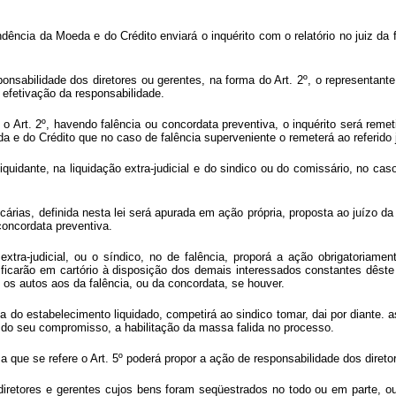
ndência da Moeda e do Crédito enviará o inquérito com o relatório no juiz da 
sponsabilidade dos diretores ou gerentes, na forma do Art. 2º, o representan
efetivação da responsabilidade.
e o Art. 2º, havendo falência ou concordata preventiva, o inquérito será rem
eda e do Crédito que no caso de falência superveniente o remeterá ao referido
uidante, na liquidação extra-judicial e do sindico ou do comissário, no cas
rias, definida nesta lei será apurada em ação própria, proposta ao juízo da 
 concordata preventiva.
extra-judicial, ou o síndico, no de falência, proporá a ação obrigatoriame
 ficarão em cartório à disposição dos demais interessados constantes dêste 
 os autos aos da falência, ou da concordata, se houver.
cia do estabelecimento liquidado, competirá ao sindico tomar, dai por diante
ta do seu compromisso, a habilitação da massa falida no processo.
 que se refere o Art. 5º poderá propor a ação de responsabilidade dos diretor
 diretores e gerentes cujos bens foram seqüestrados no todo ou em parte, o