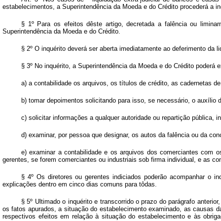
estabelecimentos, a Superintendência da Moeda e do Crédito procederá a inqu
§ 1º Para os efeitos dêste artigo, decretada a falência ou limina
Superintendência da Moeda e do Crédito.
§ 2º O inquérito deverá ser aberta imediatamente ao deferimento da l
§ 3º No inquérito, a Superintendência da Moeda e do Crédito poderá 
a) a contabilidade os arquivos, os títulos de crédito, as cadernetas
b) tomar depoimentos solicitando para isso, se necessário, o auxílio d
c) solicitar informações a qualquer autoridade ou repartição pública, 
d) examinar, por pessoa que designar, os autos da falência ou da con
e) examinar a contabilidade e os arquivos dos comerciantes com o
gerentes, se forem comerciantes ou industriais sob firma individual, e as 
§ 4º Os diretores ou gerentes indiciados poderão acompanhar o inq
explicações dentro em cinco dias comuns para tôdas.
§ 5º Ultimado o inquérito e transcorrido o prazo do parágrafo anteri
os fatos apurados, a situação do estabelecimento examinado, as causas d
respectivos efeitos em relação à situação do estabelecimento e às obriga