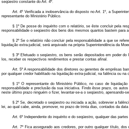
seqüestro constante do Art. 4º.
Art.
4º Verificada a inobservância do disposto no Art. 1º, a Superinte
representante do Ministério Público.
§ 1º De posse do inquérito com o relatório, se êste concluir pela re
responsabilidade o seqüestro dos bens dos mesmos quantos bastem para a 
§ 2º Se o relatório não concluir pela responsabilidade a que se refer
liquidação extra-judicial, será arquivado na própria Superintendência da Mo
§ 3º Efetuado o seqüestro, os bens serão depositados em poder do liq
los, receber os respectivos rendimentos e prestar contas afinal.
Art.
5º A responsabilidade dos diretores ou gerentes de emprêsas bancá
por qualquer credor habilitado na liquidação extra-judicial, na falência ou na
§ 1º O representante do Ministério Público, no caso de liquidação 
responsabilidade e preclusão da sua iniciativa. Findo êsse prazo, os autos
neste último prazo ninguém o fizer, levantar-se-a o seqüestro, apensando-se
§ 2º Se, decretado o seqüestro ou iniciada a ação, sobrevier a falên
lei, ao qual cabe, ainda, promover, no prazo de trinta dias, contados da da
Art.
6º Independente do inquérito e do seqüestro, qualquer das partes a
Art.
7º Fica assegurado aos credores, por outro qualquer título, dos