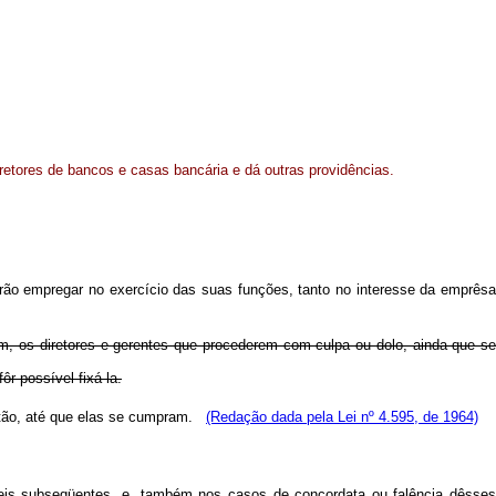
retores de bancos e casas bancária e dá outras providências.
rão empregar no exercício das suas funções, tanto no interesse da emprêsa
, os diretores e gerentes que procederem com culpa ou dolo, ainda que se
r possível fixá-la.
estão, até que elas se cumpram.
(Redação dada pela Lei nº 4.595, de 1964)
leis subseqüentes, e, também nos casos de concordata ou falência dêsse