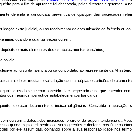
érito para o fim de apurar se foi observada, pelos diretores e gerentes, a no
rmente deferida a concordata preventiva de qualquer das sociedades refer
iquidação extra-judicial, ou ao recebimento da comunicação da falência ou da
examinar, quando e quantas vezes quiser :
 de depósito e mais elementos dos estabelecimentos bancários;
a policia;
inclusive ao juízo da falência ou da concordata, ao representante da Ministério
cordata, e obter, mediante solicitação escrita, cópias e certidões de elemen
s quais o estabelecimento bancário tiver negociado e no que entender com
contas dos mesmos nos outros estabelecimentos bancários.
uérito, oferecer documentos e indicar diligências. Concluída a apuração, 
or, com ou sem a defesa dos indiciados, o diretor da Superintendência da Moe
a sua queda, o procedimento dos seus gerentes e diretores nos últimos cin
ções por êle assumidas, opinando sôbre a sua responsabilidade nos termos 