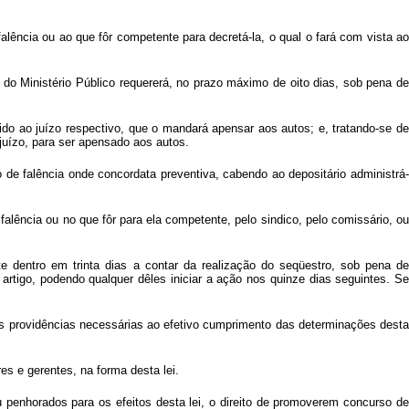
falência ou ao que fôr competente para decretá-la, o qual o fará com vista ao
te do Ministério Público requererá, no prazo máximo de oito dias, sob pena de
etido ao juízo respectivo, que o mandará apensar aos autos; e, tratando-se de
 juízo, para ser apensado aos autos.
o de falência onde concordata preventiva, cabendo ao depositário administrá-
falência ou no que fôr para ela competente, pelo sindico, pelo comissário, ou
nte dentro em trinta dias a contar da realização do seqüestro, sob pena de
artigo, podendo qualquer dêles iniciar a ação nos quinze dias seguintes. Se
. as providências necessárias ao efetivo cumprimento das determinações desta
es e gerentes, na forma desta lei.
u penhorados para os efeitos desta lei, o direito de promoverem concurso de