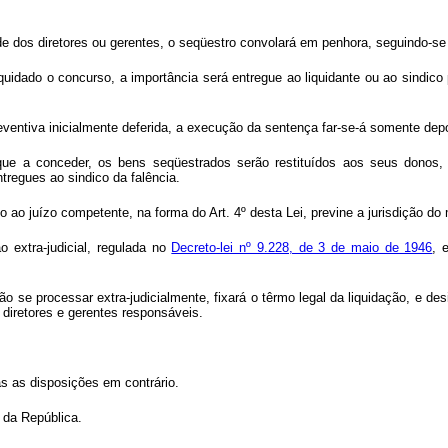
e dos diretores ou gerentes, o seqüestro convolará em penhora, seguindo-s
quidado o concurso, a importância será entregue ao liquidante ou ao sindico
eventiva inicialmente deferida, a execução da sentença far-se-á somente dep
e a conceder, os bens seqüestrados serão restituídos aos seus donos,
tregues ao sindico da falência.
ito ao juízo competente, na forma do
Art.
4º desta Lei, previne a jurisdição do
o extra-judicial, regulada no
Decreto-lei nº 9.228, de 3 de maio de 1946
, 
o se processar extra-judicialmente, fixará o têrmo legal da liquidação, e de
 diretores e gerentes responsáveis.
as as disposições em contrário.
 da República.