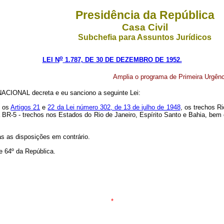
Presidência da República
Casa Civil
Subchefia para Assuntos Jurídicos
o
LEI N
1.787, DE 30 DE DEZEMBRO DE 1952.
Amplia o programa de Primeira Urgênci
CIONAL decreta e eu sanciono a seguinte Lei:
m os
Artigos 21
e
22 da Lei número 302, de 13 de julho de 1948
, os trechos R
BR-5 - trechos nos Estados do Rio de Janeiro, Espírito Santo e Bahia, bem 
as as disposições em contrário.
e 64º da República.
*