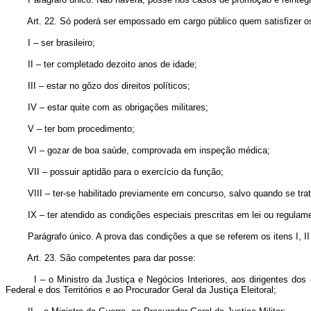
Art. 22. Só poderá ser empossado em cargo público quem satisfizer os 
I – ser brasileiro;
II – ter completado dezoito anos de idade;
III – estar no gôzo dos direitos políticos;
IV – estar quite com as obrigações militares;
V – ter bom procedimento;
VI – gozar de boa saúde, comprovada em inspeção médica;
VII – possuir aptidão para o exercício da função;
VIII – ter-se habilitado previamente em concurso, salvo quando se tratar
IX – ter atendido as condições especiais prescritas em lei ou regulamen
Parágrafo único. A prova das condições a que se referem os itens I, II e V
Art. 23. São competentes para dar posse:
I – o Ministro da Justiça e Negócios Interiores, aos dirigentes dos ór
Federal e dos Territórios e ao Procurador Geral da Justiça Eleitoral;