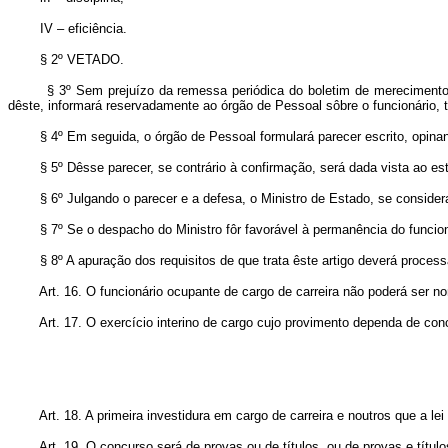
IV – eficiência.
§ 2º VETADO.
§ 3º Sem prejuízo da remessa periódica do boletim de merecimento ao Se
dêste, informará reservadamente ao órgão de Pessoal sôbre o funcionário, t
§ 4º Em seguida, o órgão de Pessoal formulará parecer escrito, opinando
§ 5º Dêsse parecer, se contrário à confirmação, será dada vista ao estag
§ 6º Julgando o parecer e a defesa, o Ministro de Estado, se considerar
§ 7º Se o despacho do Ministro fôr favorável à permanência do funcioná
§ 8º A apuração dos requisitos de que trata êste artigo deverá processar
Art. 16. O funcionário ocupante de cargo de carreira não poderá ser nome
Art. 17. O exercício interino de cargo cujo provimento dependa de concu
Art. 18. A primeira investidura em cargo de carreira e noutros que a lei 
Art. 19. O concurso será de provas ou de títulos, ou de provas e título