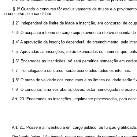
§ 1º Quando o concurso fôr exclusivamente de títulos e o provimento depe
no concurso pelo candidato.
§ 2º Independerá de limite de idade a inscrição, em concurso, de ocupa
§ 3º O ocupante interino de cargo cujo provimento efetivo dependa de habil
§ 4º A aprovação da inscrição dependerá, do preenchimento, pelo interin
§ 5º Aprovadas as inscrições, serão exonerados os interinos que tenham 
§ 6º Encerradas as inscrições, só será permitida nomeação em caráter in
§ 7º Homologado o concurso, serão exonerados todos os interinos.
§ 8º O prazo de validade dos concursos e os limites de idade serão fi
§ 9º O concurso, uma vez aberto, deverá estar homologado no prazo 
Art. 20. Encerradas as inscrições, legalmente processadas, para concurso
Art. 21. Posse é a investidura em cargo público, ou função gratificada.
Parágrafo único. Não haverá, posse nos casos de promoção e reinteg