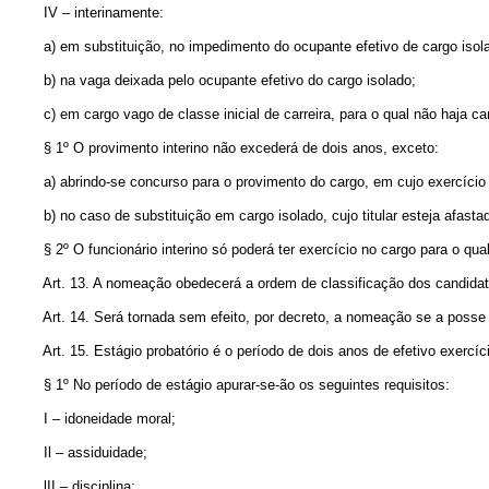
IV – interinamente:
a) em substituição, no impedimento do ocupante efetivo de cargo isol
b) na vaga deixada pelo ocupante efetivo do cargo isolado;
c) em cargo vago de classe inicial de carreira, para o qual não haja candid
§ 1º O provimento interino não excederá de dois anos, exceto:
a) abrindo-se concurso para o provimento do cargo, em cujo exercício 
b) no caso de substituição em cargo isolado, cujo titular esteja afasta
§ 2º O funcionário interino só poderá ter exercício no cargo para o qua
Art. 13. A nomeação obedecerá a ordem de classificação dos candidato
Art. 14. Será tornada sem efeito, por decreto, a nomeação se a posse nã
Art. 15. Estágio probatório é o período de dois anos de efetivo exercíc
§ 1º No período de estágio apurar-se-ão os seguintes requisitos:
I – idoneidade moral;
Il – assiduidade;
lII – disciplina;