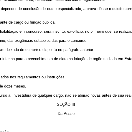
nder de conclusão de curso especializado, a prova dêsse requisito conside
nte de cargo ou função pública.
itação em concurso, será inscrito, ex-officio, no primeiro que, se realizar
o, das exigências estabelecidas para o concurso.
deixado de cumprir o disposto no parágrafo anterior.
terino para o preenchimento de claro na lotação de órgão sediado em Estado
xados nos regulamentos ou instruções.
de doze meses.
 à, investidura de qualquer cargo, não se abrirão novas antes de sua real
SEÇÃO III
Da Posse
ração.