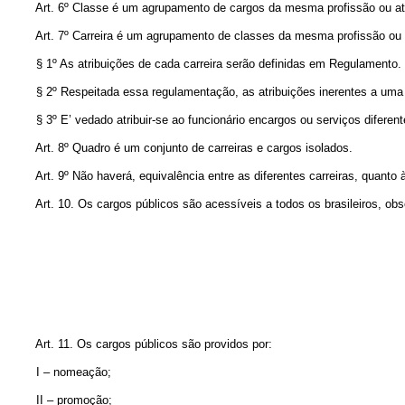
Art. 6º Classe é um agrupamento de cargos da mesma profissão ou ativ
Art. 7º Carreira é um agrupamento de classes da mesma profissão ou a
§ 1º As atribuições de cada carreira serão definidas em Regulamento.
§ 2º Respeitada essa regulamentação, as atribuições inerentes a uma car
§ 3º E’ vedado atribuir-se ao funcionário encargos ou serviços diferentes
Art. 8º Quadro é um conjunto de carreiras e cargos isolados.
Art. 9º Não haverá, equivalência entre as diferentes carreiras, quanto à
Art. 10. Os cargos públicos são acessíveis a todos os brasileiros, obse
Art. 11. Os cargos públicos são providos por:
I – nomeação;
II – promoção;