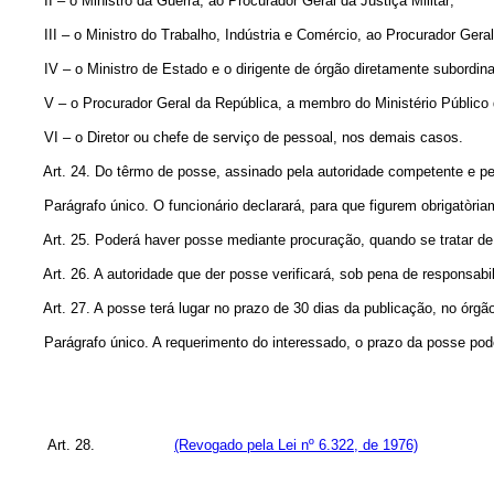
II – o Ministro da Guerra, ao Procurador Geral da Justiça Militar;
III – o Ministro do Trabalho, Indústria e Comércio, ao Procurador Geral 
IV – o Ministro de Estado e o dirigente de órgão diretamente subordinado
V – o Procurador Geral da República, a membro do Ministério Público q
VI – o Diretor ou chefe de serviço de pessoal, nos demais casos.
Art. 24. Do têrmo de posse, assinado pela autoridade competente e pelo 
Parágrafo único. O funcionário declarará, para que figurem obrigatòriam
Art. 25. Poderá haver posse mediante procuração, quando se tratar de f
Art. 26. A autoridade que der posse verificará, sob pena de responsabilid
Art. 27. A posse terá lugar no prazo de 30 dias da publicação, no órgão o
Parágrafo único. A requerimento do interessado, o prazo da posse poderá s
Art. 28.
(Revogado pela Lei nº 6.322, de 1976)