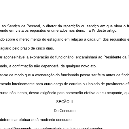
rviço de Pessoal, o diretor da repartição ou serviço em que sirva o func
endo em vista os requisitos enumerados nos itens, I a IV dêste artigo.
 sôbre o merecimento do estagiário em relação a cada um dos requisitos e 
iário pelo prazo de cinco dias.
 aconselhável a exoneração do funcionário, encaminhará ao Presidente da R
rio, a confirmação não dependerá, de qualquer novo ato.
-se de modo que a exoneração do funcionário possa ser feita antes de findo
ado interinamente para outro cargo de carreira ou isolado de provimento ef
rso não isenta, dessa exigência para nomeação efetiva o seu ocupante, qua
SEÇÃO II
Do Concurso
determinar efetuar-se-á mediante concurso.
s, simultâneamente, na conformidade das leis e regulamentos.