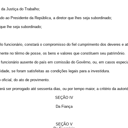
da Justiça do Trabalho;
 ao Presidente da República, a diretor que lhes seja subordinado;
ue lhe seja subordinado;
funcionário, constará o compromisso do fiel cumprimento dos deveres e at
ente no têrmo de posse, os bens e valores que constituem seu patrimônio.
uncionário ausente do país em comissão do Govêrno, ou, em casos especiai
ade, se foram satisfeitas as condições legais para a investidura.
ficial, do ato de provimento.
er prorrogado até sessenta dias, ou por tempo maior, a critério da autorida
SEÇÃO IV
Da Fiança
SEÇÃO V