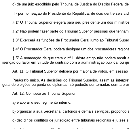
c)
de um juiz escolhido pelo Tribunal de Justiça do Distrito Federal 
II - por nomeação do Presidente da República, de dois dentre seis c
§ 1º O Tribunal Superior elegerá para seu presidente um dos ministro
§ 2º Não podem fazer parte do Tribunal Superior pessoas que tenham en
§ 3º Exercerá as funções de Procurador Geral junto ao Tribunal Super
§ 4º O Procurador Geral poderá designar um dos procuradores regionais
§ 5º A nomeação de que trata o nº II dêste artigo não poderá recair
isenção ou favor em virtude de contrato com a administração pública, ou que
Art. 11. O Tribunal Superior delibera por maioria de votos, em sess
Parágrafo único. As decisões do Tribunal Superior, assim as interpr
geral de eleições ou perda de diplomas, só poderão ser tomadas com a pre
Art. 12. Compete ao Tribunal Superior:
a) elaborar o seu regimento interno;
b) organizar a sua Secretaria, cartórios e demais serviços, propondo
c) decidir os conflitos de jurisdição entre tribunais regionais e juízes