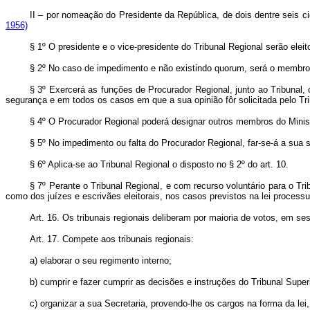
II – por nomeação do Presidente da República, de dois dentre seis c
1956)
§ 1º O presidente e o vice-presidente do Tribunal Regional serão elei
§ 2º No caso de impedimento e não existindo quorum, será o membro d
§ 3º Exercerá as funções de Procurador Regional, junto ao Tribunal, 
segurança e em todos os casos em que a sua opinião fôr solicitada pelo Tri
§ 4º O Procurador Regional poderá designar outros membros do Ministé
§ 5º No impedimento ou falta do Procurador Regional, far-se-á a sua s
§ 6º Aplica-se ao Tribunal Regional o disposto no § 2º do art. 10.
§ 7º Perante o Tribunal Regional, e com recurso voluntário para o T
como dos juízes e escrivães eleitorais, nos casos previstos na lei processu
Art. 16. Os tribunais regionais deliberam por maioria de votos, em 
Art. 17. Compete aos tribunais regionais:
a) elaborar o seu regimento interno;
b) cumprir e fazer cumprir as decisões e instruções do Tribunal Superi
c) organizar a sua Secretaria, provendo-lhe os cargos na forma da le