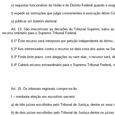
s) requisitar funcionários da União e do Distrito Federal quando o exi
t) expedir as instruções que julgar convenientes à execução dêste Có
u) publicar um boletim eleitoral.
Art. 13. São irrecorríveis as decisões do Tribunal Superior, salvo 
recurso ordinário para o Supremo Tribunal Federal.
§ 1º Êste recurso será interposto por petição independente de têrm
§ 2º Aos interessados contra o recurso se dará vista dos autos na Se
§ 3º Findo êste prazo, com alegações ou sem elas, o recurso será, d
§ 4º Caberá recurso extraordinário para o Supremo Tribunal Federal, no
Art. 15. Os tribunais regionais compor-se-ão:
I – mediante eleição em escrutínio secreto:
a) de três juízes escolhidos pelo Tribunal de Justiça, dentre os seu
b) de dois juízes escolhidos pelo Tribunal de Justiça dentre os juízes 