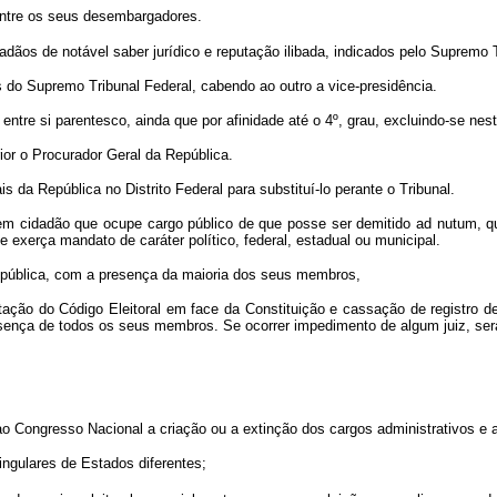
dentre os seus desembargadores.
idadãos de notável saber jurídico e reputação ilibada, indicados pelo Supr
s do Supremo Tribunal Federal, cabendo ao outro a vice-presidência.
tre si parentesco, ainda que por afinidade até o 4º, grau, excluindo-se neste
ior o Procurador Geral da República.
 da República no Distrito Federal para substituí-lo perante o Tribunal.
 em cidadão que ocupe cargo público de que posse ser demitido ad nutum, que 
 exerça mandato de caráter político, federal, estadual ou municipal.
ão pública, com a presença da maioria dos seus membros,
etação do Código Eleitoral em face da Constituição e cassação de registro 
sença de todos os seus membros. Se ocorrer impedimento de algum juiz, será
 ao Congresso Nacional a criação ou a extinção dos cargos administrativos e 
 singulares de Estados diferentes;