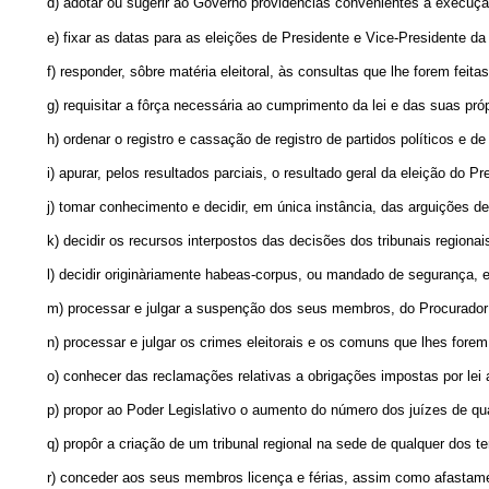
d)
adotar ou sugerir ao Govêrno providências convenientes à execução
e) fixar as datas para as eleições de Presidente e Vice-Presidente da
f) responder, sôbre matéria eleitoral, às consultas que lhe forem feitas
g) requisitar a fôrça necessária ao cumprimento da lei e das suas pró
h) ordenar o registro e cassação de registro de partidos políticos e 
i) apurar, pelos resultados parciais, o resultado geral da eleição do 
j) tomar conhecimento e decidir, em única instância, das arguições de
k) decidir os recursos interpostos das decisões dos tribunais regionai
l) decidir originàriamente habeas-corpus, ou mandado de segurança, em
m) processar e julgar a suspenção dos seus membros, do Procurador 
n) processar e julgar os crimes eleitorais e os comuns que lhes forem
o) conhecer das reclamações relativas a obrigações impostas por lei 
p) propor ao Poder Legislativo o aumento do número dos juízes de qua
q) propôr a criação de um tribunal regional na sede de qualquer dos ter
r) conceder aos seus membros licença e férias, assim como afastame