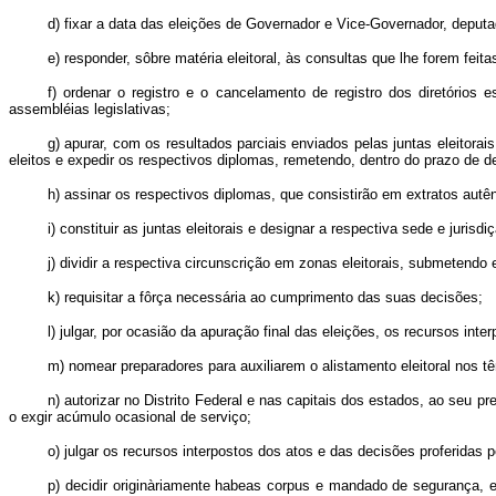
d) fixar a data das eleições de Governador e Vice-Governador, deputad
e) responder, sôbre matéria eleitoral, às consultas que lhe forem feitas
f) ordenar o registro e o cancelamento de registro dos diretório
assembléias legislativas;
g) apurar, com os resultados parciais enviados pelas juntas eleitor
eleitos e expedir os respectivos diplomas, remetendo, dentro do prazo de d
h) assinar os respectivos diplomas, que consistirão em extratos autên
i) constituir as juntas eleitorais e designar a respectiva sede e jurisdi
j) dividir a respectiva circunscrição em zonas eleitorais, submetendo
k) requisitar a fôrça necessária ao cumprimento das suas decisões;
l) julgar, por ocasião da apuração final das eleições, os recursos int
m) nomear preparadores para auxiliarem o alistamento eleitoral nos t
n) autorizar no Distrito Federal e nas capitais dos estados, ao seu pre
o exgir acúmulo ocasional de serviço;
o) julgar os recursos interpostos dos atos e das decisões proferidas pe
p) decidir originàriamente habeas corpus e mandado de segurança, em