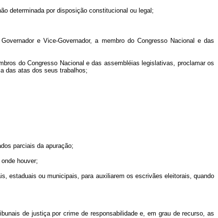
não determinada por disposição constitucional ou legal;
s a Governador e Vice-Governador, a mem
bro do Congresso Nacional e das
membros do Congresso Nacional e das assembléias legislativas, proclamar os
ia das atas dos seus trabalhos;
tados parciais da apuração;
z onde houver;
rais, estaduais ou municipais, para auxiliarem os escrivães eleitorais, quando
ibunais de justiça por crime de
responsabilidade e, em grau de recurso, as