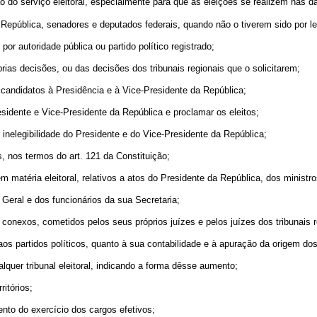
 do serviço eleitoral, especialmente para que as eleições se realizem nas d
 República, senadores e deputados federais, quando não o tiverem sido por le
 por autoridade pública ou partido político registrado;
prias decisões, ou das decisões dos tribunais regionais que o solicitarem;
de candidatos à Presidência e à Vice-Presidente da República;
Presidente e Vice-Presidente da República e proclamar os eleitos;
 inelegibilidade do Presidente e do Vice-Presidente da República;
s, nos termos do art. 121 da Constituição;
 matéria eleitoral, relativos a atos do Presidente da República, dos ministro
Geral e dos funcionários da sua Secretaria;
 conexos, cometidos pelos seus próprios juízes e pelos juízes dos tribunais r
aos partidos políticos, quanto à sua contabilidade e à apuração da origem do
lquer tribunal eleitoral, indicando a forma dêsse aumento;
ritórios;
nto do exercício dos cargos efetivos;