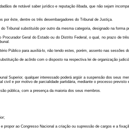
idadãos de notável saber jurídico e reputação ilibada, que não sejam incom
tos por êste, dentre os três desembargadores do Tribunal de Justiça.
o Tribunal substituído por outro da mesma categoria, designado na forma pr
o Procurador Geral do Estado ou do Distrito Federal, o qual, no prazo de tr
bunal.
rio Público para auxiliá-lo, não tendo estes, porém, assento nas sessões do
ubstituição de acôrdo com o disposto na respectiva lei de organização judici
ribunal Superior, qualquer interessado poderá argüir a suspensão dos seus me
al civil e por motivo de parcialidade partidária, mediante o processo previsto
sessão pública, com a presença da maioria dos seus membros.
or;
i, e propor ao Congresso Nacional a criação ou supressão de cargos e a fixa