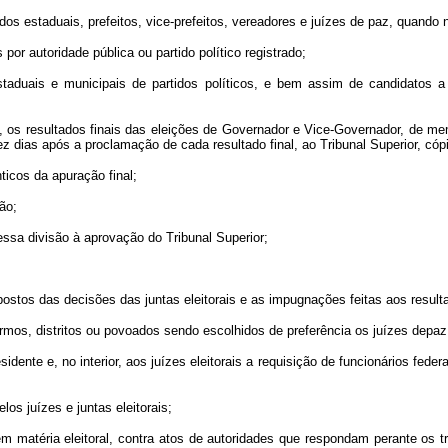
os estaduais, prefeitos, vice-prefeitos, vereadores e juízes de paz, quando 
 por autoridade pública ou partido político registrado;
s estaduais e municipais de partidos políticos, e bem assim de candidato
ais, os resultados finais das eleições de Governador e Vice-Governador, de 
ez dias após a proclamação de cada resultado final, ao Tribunal Superior, cóp
ticos da apuração final;
ção;
 essa divisão à aprovação do Tribunal Superior;
erpostos das decisões das juntas eleitorais e as impugnações feitas aos resul
êrmos, distritos ou povoados sendo escolhidos de preferência os juízes depa
sidente e, no interior, aos juízes eleitorais a requisição de funcionários fede
los juízes e juntas eleitorais;
 matéria eleitoral, contra atos de autoridades que respondam perante os tr