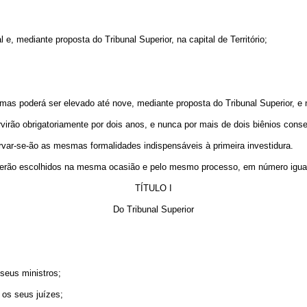
 e, mediante proposta do Tribunal Superior, na capital de Território;
, mas poderá ser elevado até nove, mediante proposta do Tribunal Superior, e 
servirão obrigatoriamente por dois anos, e nunca por mais de dois biênios cons
var-se-ão as mesmas formalidades indispensáveis à primeira investidura.
s serão escolhidos na mesma ocasião e pelo mesmo processo, em número igual
TÍTULO I
Do Tribunal Superior
 seus ministros;
 os seus juízes;