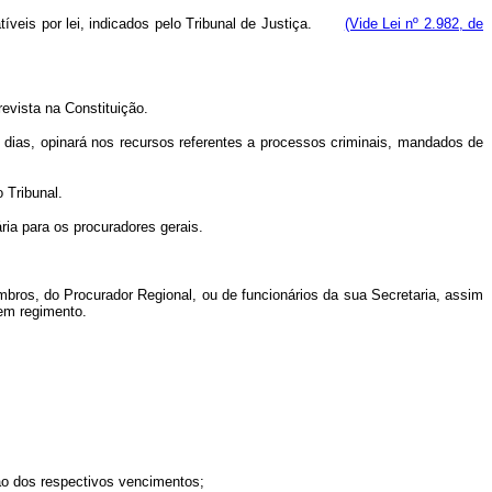
patíveis por lei, indicados pelo Tribunal de Justiça.
(Vide Lei nº 2.982, de
evista na Constituição.
ês dias, opinará nos recursos referentes a processos criminais, mandados de
 Tribunal.
ária para os procurado
res gerais.
mbros, do Procurador Regional, ou de funcionários da sua Secretaria, assim
 em regimento.
ção dos respectivos vencimentos;