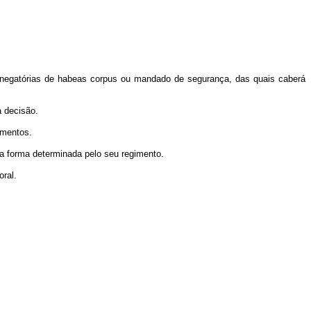
s denegatórias de habeas corpus ou mandado de segurança, das quais caberá
a decisão.
umentos.
na forma determinada pelo seu regimento.
oral.