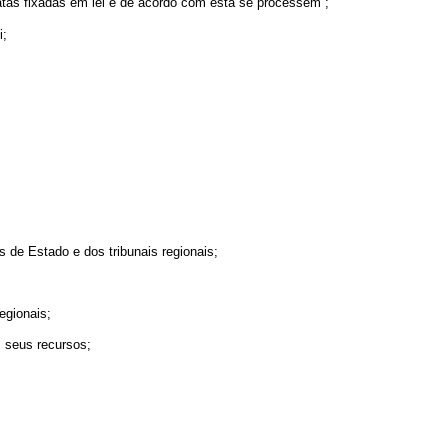
atas fixadas em lei e de acôrdo com esta se processem ;
i;
s de Estado e dos tribunais regionais;
egionais;
s seus recursos;