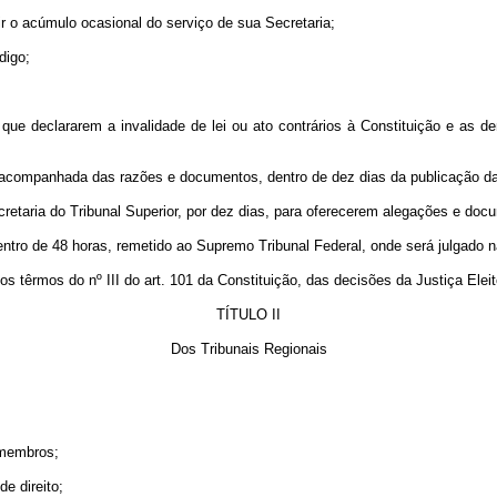
gir o acúmulo ocasional do serviço de sua Secretaria;
digo;
as que declararem a invalidade de lei ou ato contrários à Constituição e a
o, acompanhada das razões e documentos, dentro de dez dias da publicação d
cretaria do Tribunal Superior, por dez dias, para oferecerem alegações e doc
entro de 48 horas, remetido ao Supremo Tribunal Federal, onde será julgado 
s têrmos do nº III do art. 101 da Constituição, das decisões da Justiça Eleit
TÍTULO II
Dos Tribunais Regionais
s membros;
de direito;