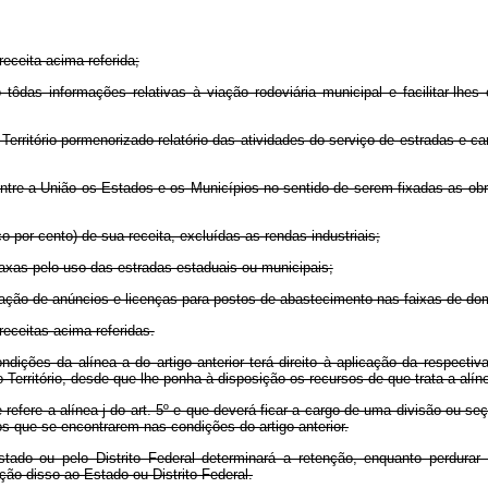
eceita acima referida;
o tôdas informações relativas à viação rodoviária municipal e facilitar-lhe
Território pormenorizado relatório das atividades do serviço de estradas e
tre a União os Estados e os Municípios no sentido de serem fixadas as obr
o por cento) de sua receita, excluídas as rendas industriais;
taxas pelo uso das estradas estaduais ou municipais;
ação de anúncios e licenças para postos de abastecimento nas faixas de dom
receitas acima referidas.
dições da alínea a do artigo anterior terá direito à aplicação da respect
Território, desde que lhe ponha à disposição os recursos de que trata a alínea
 refere a alínea j do art. 5º e que deverá ficar a cargo de uma divisão ou s
s que se encontrarem nas condições do artigo anterior.
tado ou pelo Distrito Federal determinará a retenção, enquanto perdurar 
ão disso ao Estado ou Distrito Federal.