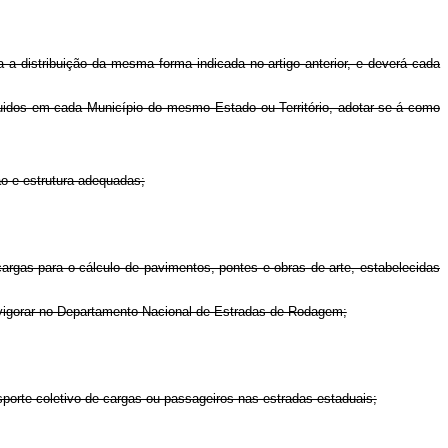
a a distribuição da mesma forma indicada no artigo anterior, e deverá cada
quidos em cada Município do mesmo Estado ou Território, adotar-se-á como
o e estrutura adequadas;
cargas para o cálculo de pavimentos, pontes e obras de arte, estabelecidas
e vigorar no Departamento Nacional de Estradas de Rodagem;
porte coletivo de cargas ou passageiros nas estradas estaduais;