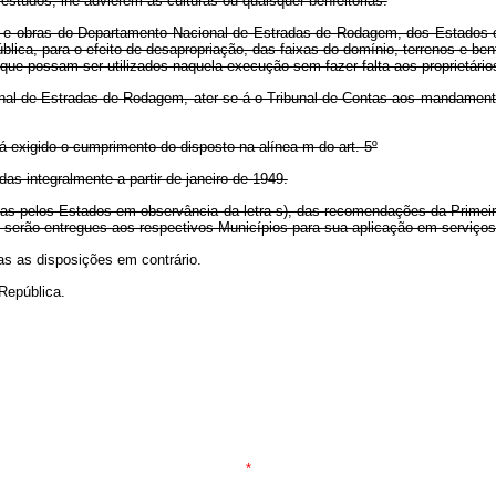
 estudos, lhe advierem às culturas ou quaisquer benfeitorias.
as e obras do Departamento Nacional de Estradas de Rodagem, dos Estados e
pública, para o efeito de desapropriação, das faixas do domínio, terrenos e b
que possam ser utilizados naquela execução sem fazer falta aos proprietário
nal de Estradas de Rodagem, ater-se-á o Tribunal de Contas aos mandamento
á exigido o cumprimento do disposto na alínea m do art. 5º
as integralmente a partir de janeiro de 1949.
das pelos Estados em observância da letra s), das recomendações da Primeir
o, serão entregues aos respectivos Municípios para sua aplicação em serviços
as as disposições em contrário.
República.
*