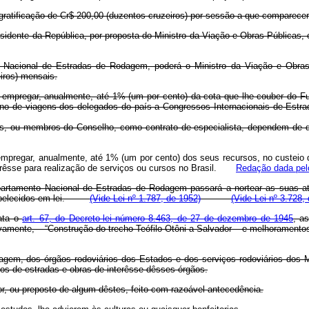
atificação de Cr$ 200,00 (duzentos cruzeiros) por sessão a que comparecere
idente da República, por proposta do Ministro da Viação e Obras Públicas, 
acional de Estradas de Rodagem, poderá o Ministro da Viação e Obras 
iros) mensais.
pregar, anualmente, até 1% (um por cento) da cota que lhe couber do Fun
 no de viagens dos delegados do país a Congressos Internacionais de Estr
os, ou membros do Conselho, como contrato de especialista, dependem de de
pregar, anualmente, até 1% (um por cento) dos seus recursos, no custeio d
terêsse para realização de serviços ou cursos no Brasil.
Redação dada pelo
artamento Nacional de Estradas de Rodagem passará a nortear as suas ati
estabelecidos em lei.
(Vide Lei nº 1.787, de 1952)
(Vide Lei nº 3.728,
rata o
art. 67, do Decreto-lei número 8.463, de 27 de dezembro de 1945
, a
tivamente, – “Construção do trecho Teófilo Otôni a Salvador – e melhora
m, dos órgãos rodoviários dos Estados e dos serviços rodoviários dos Mun
os de estradas e obras de interêsse dêsses órgãos.
dor, ou preposto de algum dêstes, feito com razoável antecedência.