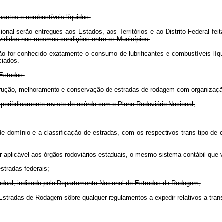
cantes e combustíveis líquidos.
al serão entregues aos Estados, aos Territórios e ao Distrito Federal feit
divididas nas mesmas condições entre os Municípios.
não for conhecido exatamente o consumo de lubrificantes e combustíveis lí
ciados.
 Estados:
trução, melhoramento e conservação de estradas de rodagem com organizaçã
 e periòdicamente revisto de acôrdo com o Plano Rodoviário Nacional;
de domínio e a classificação de estradas, com os respectivos trans-tipo de 
ôr aplicável aos órgãos rodoviários estaduais, o mesmo sistema contábil qu
estradas federais;
tadual, indicado pelo Departamento Nacional de Estradas de Rodagem;
Estradas de Rodagem sôbre qualquer regulamentos a expedir relativos a trans