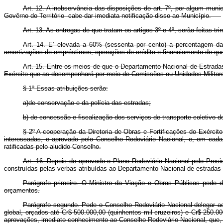
Art.
12. A inobservância das disposições do art. 7º, por algum munic
Govêrno do Território cabe dar imediata notificação disso ao Município.
Art.
13. As entregas de que tratam os artigos 3º e 4º, serão feitas tr
Art.
14. E’ elevada a 60% (sessenta por cento) a percentagem da
amortizações de empréstimos, operações de crédito e financiamento de qualq
Art.
15. Entre os meios de que o Departamento Nacional de Estradas d
Exército que as desempenhará por meio de Comissões ou Unidades Militare
§ 1º Essas atribuições serão:
a)de conservação e da polícia das estradas;
b) de concessão e fiscalização dos serviços de transporte coletivo d
§ 2º A cooperação da Diretoria de Obras e Fortificações do Exérci
interessadas, e aprovado pelo Conselho Rodoviário Nacional, e, em cad
ratificadas pelo aludido Conselho.
Art.
16. Depois de aprovado o Plano Rodoviário Nacional pelo Presi
construídas pelas verbas atribuídas ao Departamento Nacional de estradas
Parágrafo primeiro. O Ministro da Viação e Obras Públicas pode de
orçamentos.
Parágrafo segundo. Pode o Conselho Rodoviário Nacional delegar a
global, orçados até Cr$ 500.000,00 (quinhentos mil cruzeiros) e Cr$ 250.0
aprovações, imediato conhecimento ao Conselho Rodoviário Nacional, que, s