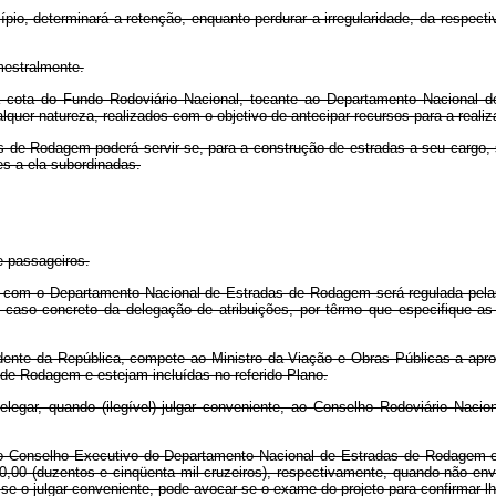
ípio, determinará a retenção, enquanto perdurar a irregularidade, da respect
imestralmente.
 cota do Fundo Rodoviário Nacional, tocante ao Departamento Nacional 
uer natureza, realizados com o objetivo de antecipar recursos para a realiz
e Rodagem poderá servir-se, para a construção de estradas a seu cargo, se 
s a ela subordinadas.
e passageiros.
to com o Departamento Nacional de Estradas de Rodagem será regulada pela
a caso concreto da delegação de atribuições, por têrmo que especifique a
dente da República, compete ao Ministro da Viação e Obras Públicas a apr
 de Rodagem e estejam incluídas no referido Plano.
legar, quando (ilegível) julgar conveniente, ao Conselho Rodoviário Nacio
o Conselho Executivo do Departamento Nacional de Estradas de Rodagem e a
00,00 (duzentos e cinqüenta mil cruzeiros), respectivamente, quando não envo
e o julgar conveniente, pode avocar-se o exame do projeto para confirmar-lh