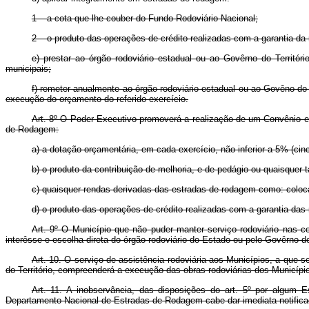
1 – a cota que lhe couber do Fundo Rodoviário Nacional;
2 – o produto das operações de crédito realizadas com a garantia da r
e) prestar ao órgão rodoviário estadual ou ao Govêrno do Territóri
municipais;
f) remeter anualmente ao órgão rodoviário estadual ou ao Govêno do 
execução do orçamento do referido exercício.
Art.
8º O Poder Executivo promoverá a realização de um Convênio en
de Rodagem:
a) a dotação orçamentária, em cada exercício, não inferior a 5% (cinc
b) o produto da contribuição de melhoria, e de pedágio ou quaisquer 
c) quaisquer rendas derivadas das estradas de rodagem como: coloc
d) o produto das operações de crédito realizadas com a garantia das 
Art.
9º O Município que não puder manter serviço rodoviário nas con
interêsse e escolha direta do órgão rodoviário do Estado ou pelo Govêrno do 
Art.
10. O serviço de assistência rodoviária aos Municípios, a que se
do Território, compreenderá a execução das obras rodoviárias dos Município
Art.
11. A inobservância, das disposições do art. 5º por algum Es
Departamento Nacional de Estradas de Rodagem cabe dar imediata notificaç