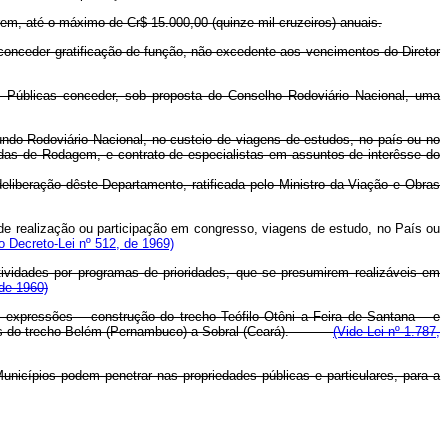
m, até o máximo de Cr$ 15.000,00 (quinze mil cruzeiros) anuais.
conceder gratificação de função, não excedente aos vencimentos do Diretor
Públicas conceder, sob proposta do Conselho Rodoviário Nacional, uma
do Rodoviário Nacional, no custeio de viagens de estudos, no país ou no
adas de Rodagem, e contrato de especialistas em assuntos de interêsse do
liberação dêste Departamento, ratificada pelo Ministro da Viação e Obras
e realização ou participação em congresso, viagens de estudo, no País ou
 Decreto-Lei nº 512, de 1969)
vidades por programas de prioridades, que se presumirem realizáveis em
 de 1960)
s expressões – construção do trecho Teófilo Otôni a Feira de Santana – e
mentos do trecho Belém (Pernambuco) a Sobral (Ceará).
(Vide Lei nº 1.787,
icípios podem penetrar nas propriedades públicas e particulares, para a