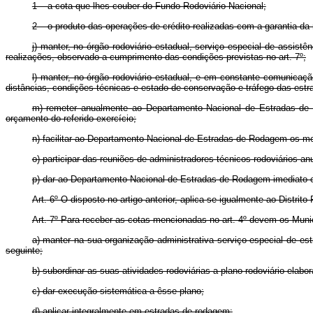
1 – a cota que lhes couber do Fundo Rodoviário Nacional;
2 – o produto das operações de crédito realizadas com a garantia da r
j) manter, no órgão rodoviário estadual, serviço especial de assis
realizações, observado a cumprimento das condições previstas no art. 7º;
l) manter, no órgão rodoviário estadual, e em constante comunicaç
distâncias, condições técnicas e estado de conservação e tráfego das estra
m) remeter anualmente ao Departamento Nacional de Estradas de R
orçamento do referido exercício;
n) facilitar ao Departamento Nacional de Estradas de Rodagem os me
o) participar das reuniões de administradores técnicos rodoviário
p) dar ao Departamento Nacional de Estradas de Rodagem imediato con
Art.
6º O disposto no artigo anterior, aplica-se igualmente ao Distrito 
Art.
7º Para receber as cotas mencionadas no art. 4º devem os Munic
a) manter na sua organização administrativa serviço especial de es
seguinte;
b) subordinar as suas atividades rodoviárias a plano rodoviário ela
c) dar execução sistemática a êsse plano;
d) aplicar integralmente em estradas de rodagem: