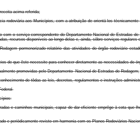
eceita acima referida;
tência rodoviária aos Municípios, com a atribuição de orientá-los tècnicame
ão com o serviço correspondente do Departamento Nacional de Estradas de 
das, recursos disponíveis ao longo delas e, ainda, sôbre serviços regulares d
odagem pormenorizado relatório das atividades do órgão rodoviário esta
ios de que êste necessite para conhecer diretamente as necessidades do órg
s anualmente promovidas pelo Departamento Nacional de Estradas de Rodagem;
hecimento de tôdas as leis, decretos, regulamentos e instruções administrat
Federal.
ípios:
tradas e caminhos municipais, capaz de dar eficiente emprêgo à cota que lh
borado e periòdicamente revisto em harmonia com os Planos Rodoviários Nacion