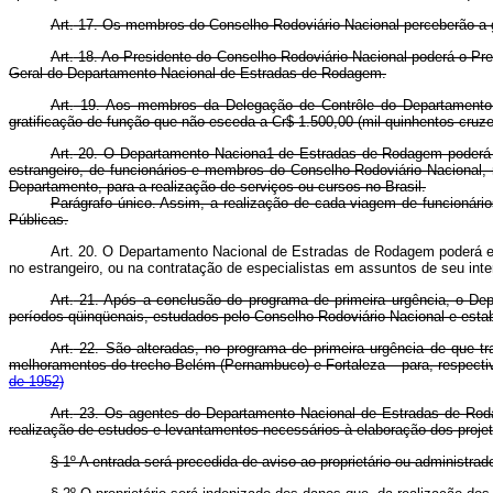
Art.
17. Os membros do Conselho Rodoviário Nacional perceberão a gr
Art.
18. Ao Presidente do Conselho Rodoviário Nacional poderá o Pres
Geral do Departamento Nacional de Estradas de Rodagem.
Art.
19. Aos membros da Delegação de Contrôle do Departamento N
gratificação de função que não esceda a Cr$ 1.500,00 (mil quinhentos cruze
Art.
20. O Departamento Naciona1 de Estradas de Rodagem poderá em
estrangeiro, de funcionários e membros do Conselho Rodoviário Nacional,
Departamento, para a realização de serviços ou cursos no Brasil.
Parágrafo único. Assim, a realização de cada viagem de funcionári
Públicas.
Art. 20. O Departamento Nacional de Estradas de Rodagem poderá em
no estrangeiro, ou na contratação de especialistas em assuntos de seu in
Art.
21. Após a conclusão do programa de primeira urgência, o Dep
períodos qüinqüenais, estudados pelo Conselho Rodoviário Nacional e 
Art.
22. São alteradas, no programa de primeira urgência de que t
melhoramentos do trecho Belém (Pernambuco) e Fortaleza – para, respec
de 1952)
Art.
23. Os agentes do Departamento Nacional de Estradas de Rodage
realização de estudos e levantamentos necessários à elaboração dos projet
§ 1º A entrada será precedida de aviso ao proprietário ou administra