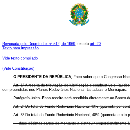
Revogada pelo Decreto Lei nº 512, de 1969
, exceto
art. 20
Texto para impressão
Vide texto compilado
(Vide Constituição)
O PRESIDENTE DA REPÚBLICA
, Faço saber que o Congresso Naci
Art.
1º A receita da tributação de lubrificação e combustíveis líqui
compreendidas nos Planos Rodoviários Nacional, Estaduais e Municipais.
Parágrafo único. Essa receita será recolhida diretamente ao Banco
Art.
2º Do total do Fundo Rodoviário Nacional 40% (quarenta por cen
Art.
3º Do total do Fundo Rodoviário Nacional, 48% (quarenta e oito po
I – duas décimas partes do montante a distribuir proporcionalmente à