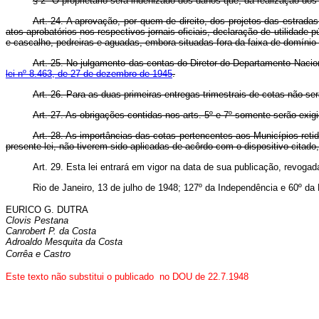
§ 2º O proprietário será indenizado dos danos que, da realização dos
Art.
24. A aprovação, por quem de direito, dos projetos das estrad
atos aprobatórios nos respectivos jornais oficiais, declaração de utilidade 
e cascalho, pedreiras e aguadas, embora situadas fora da faixa de domínio 
Art.
25. No julgamento das contas do Diretor do Departamento Nacio
lei nº 8.463, de 27 de dezembro de 1945
.
Art.
26. Para as duas primeiras entregas trimestrais de cotas não ser
Art.
27. As obrigações contidas nos arts. 5º e 7º somente serão exigid
Art.
28. As importâncias das cotas pertencentes aos Municípios reti
presente lei, não tiverem sido aplicadas de acôrdo com o dispositivo citad
Art.
29. Esta lei entrará em vigor na data de sua publicação, revogad
Rio de Janeiro, 13 de julho de 1948; 127º da Independência e 60º da 
EURICO G. DUTRA
Clovis Pestana
Canrobert P. da Costa
Adroaldo Mesquita da Costa
Corrêa e Castro
Este texto não substitui o publicado no DOU de 22.7.1948