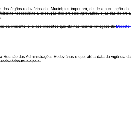
 dos órgãos rodoviários dos Municípios importará, desde a publicação dos
enfeitorias necessárias a execução dos projetos aprovados, e jazidas de areia
s.
s da presente lei e aos preceitos que ela não houver revogado do
Decreto-
a Reunião das Administrações Rodoviárias e que, até a data da vigência da
 rodoviários municipais.