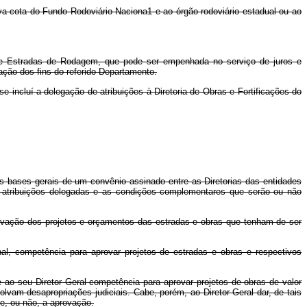
iva cota do Fundo Rodoviário Naciona1 e ao órgão rodoviário estadual ou ao
de Estradas de Rodagem, que pode ser empenhada no serviço de juros e
ação dos fins do referido Departamento.
incluí a delegação de atribuições à Diretoria de Obras e Fortificações do
s bases gerais de um convênio assinado entre as Diretorias das entidades
s atribuições delegadas e as condições complementares que serão ou não
ovação dos projetos e orçamentos das estradas e obras que tenham de ser
nal, competência para aprovar projetos de estradas e obras e respectivos
o seu Diretor Geral competência para aprovar projetos de obras de valor
lvam desapropriações judiciais. Cabe, porém, ao Diretor Geral dar, de tais
e, ou não, a aprovação.