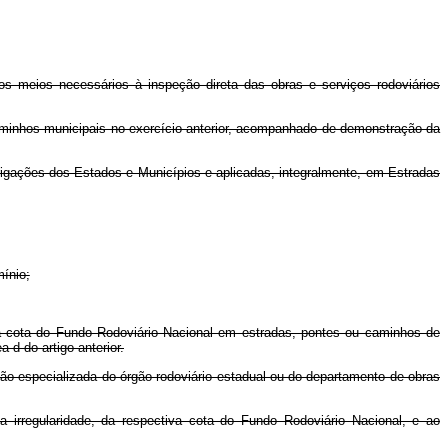
s os meios necessários à inspeção direta das obras e serviços rodoviários
 caminhos municipais no exercício anterior, acompanhado de demonstração da
igações dos Estados e Municípios e aplicadas, integralmente, em Estradas
ínio;
iva cota do Fundo Rodoviário Nacional em estradas, pontes ou caminhos de
 d do artigo anterior.
eção especializada do órgão rodoviário estadual ou do departamento de obras
a irregularidade, da respectiva cota do Fundo Rodoviário Nacional, e ao