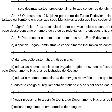
II – duas décimas partes, proporcionalmente às populações;
III – seis décimas partes, proporcionalmente aos consumos de lubrifi
Art.
4º Os restantes 12% (doze por cento) do Fundo Rodoviário Nacion
Estado ou Território entregar aos seus Municípios a cota que lhes couber 
Parágrafo único. Para o cálculo da cota por Município e enquanto 
base dêsse consumo o número de veículos rodoviários motorizados e licen
Art.
5º Para receber as cotas constantes dos arts. 3º e 4º devem os
a) dispôr de Seção Administrativa especialmente incumbida da cons
b) subordinar as atividades rodoviárias a plano rodoviário elaborado
c) dar execução sistemática a êsse plano;
d) adotar as normas técnicas de traçado, seção transversal e faixa 
pelo Departamento Nacional de Estradas de Rodagem;
e) adotar a mesma nomenclatura de serviços rodoviários e, no que f
f) adotar o código ou regulamento de trânsito e o de sinalização das 
g) adotar sistema racional de nomenclatura das estradas da rêde es
h) ouvir prèviamente a opinião técnica do Departamento Nacional de 
i) aplicar integralmente em estradas de rodagem: