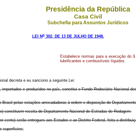
Presidência da República
Casa Civil
Subchefia para Assuntos Jurídicos
o
LEI N
302, DE 13 DE JULHO DE 1948.
Estabelece normas para a execução do § 2º
lubrificantes e combustíveis líquidos.
onal decreta e eu sanciono a seguinte Lei:
dos, importados e produzidos no país, constitui o Fundo Rodoviário Nacional
 do Brasil pelas estações arrecadadoras à ordem e disposição do Departamen
to) constituem receita do Departamento Nacional de Estradas de Rodagem.
r cento) serão entregues aos Estados e ao Distrito Federal, feita a distribui
s superfícies;