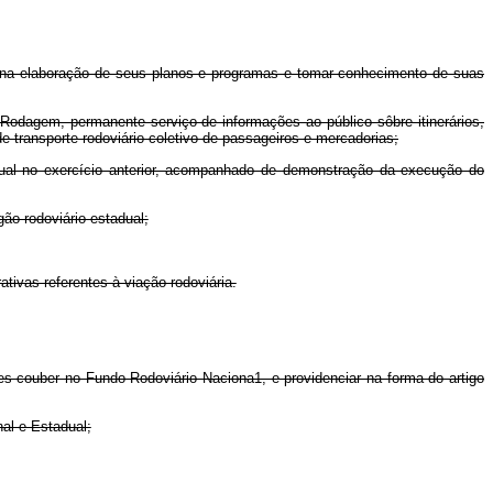
nte na elaboração de seus planos e programas e tomar conhecimento de suas
Rodagem, permanente serviço de informações ao público sôbre itinerários,
e transporte rodoviário coletivo de passageiros e mercadorias;
dual no exercício anterior, acompanhado de demonstração da execução do
ão rodoviário estadual;
ivas referentes à viação rodoviária.
es couber no Fundo Rodoviário Naciona1, e providenciar na forma do artigo
al e Estadual;