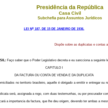
Presidência da República
Casa Civil
Subchefia para Assuntos Jurídicos
o
LEI N
187, DE 15 DE JANEIRO DE 1936.
Dispõe sobre as duplicatas e contas 
SIL:
Faço saber que o Poder Legislativo decreta e eu sancciona a seguinte le
CAPITULO I
DA FACTURA OU CONTA DE VENDA E DA DUPLICATA
iliados no territorio brasileiro, aquelle é obrigado a emittir e entregar ou 
uplicata será, assignada a rogo, com duas testemunhas, ou por procurador c
dicará a importancia da factura, que lhe deu origem, devendo ter ambas a mes