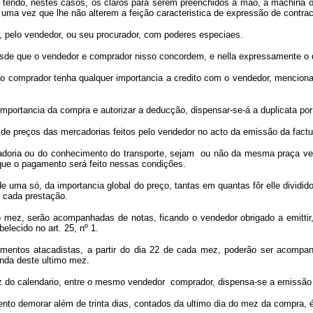
, tendo, nestes casos, os claros para serem preenchidos a mão, a machina 
 uma vez que lhe não alterem a feição caracte
ristica de expressão de contr
o, pelo vendedor, ou seu procurador, com poderes especiaes.
 desde que o vendedor e comprador nisso concordem, e nella expressamente o
que o comprador tenha qualquer importancia a credito com o vendedor, menciona
importancia da compra e autorizar a deducção, dispensar-se-á a duplicata por 
de preços das mercadorias feitos pelo vendedor no acto da emissão da factur
adoria ou do conhecimento do transporte, sejam ou não da mesma praça ven
 que o pagamento será feito nessas condições.
de uma só, da importancia global do preço, tantas em quantas fôr elle divi
e cada prestação.
 mez, serão acompanhadas de notas, ficando o vendedor obrigado a emittir, 
lecido no art. 25, nº 1.
imentos atacadistas, a partir do dia 22 de cada mez, poderão ser acompan
enda deste ultimo mez.
z do calendario, entre o mesmo vendedor comprador, dispensa-se a emissão 
 demorar além de trinta dias, contados da ultimo dia do mez da compra, é ob