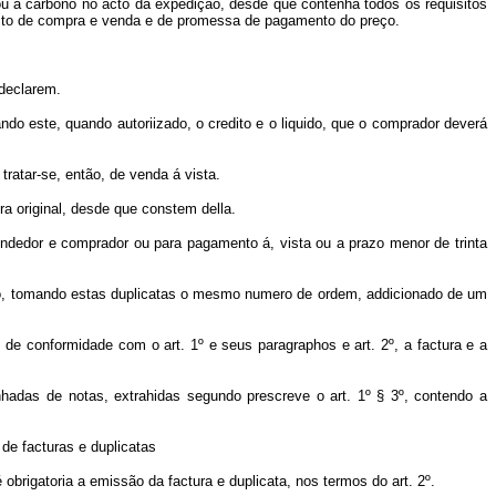
ou a carbono no acto da expedição, desde que contenha todos os requisitos
acto de compra e venda e de promessa de pagamento do preço.
 declarem.
ndo este, quando autoriizado, o credito e o liquido, que o comprador deverá
tratar-se, então, de venda á vista.
a original, desde que constem della.
dedor e comprador ou para pagamento á, vista ou a prazo menor de trinta
dido, tomando estas duplicatas o mesmo numero de ordem, addicionado de um
de conformidade com o art. 1º e seus paragraphos e art. 2º, a factura e a
hadas de notas, extrahidas segundo prescreve o art. 1º § 3º, contendo a
de facturas e duplicatas
rigatoria a emissão da factura e duplicata, nos termos do art. 2º.