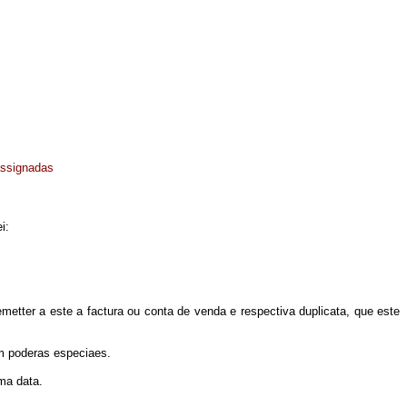
assignadas
i:
remetter a este a factura ou conta de venda e respectiva duplicata, que este
om poderas especiaes.
ma data.