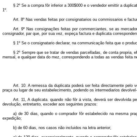
§ 2º Se a compra fôr inferior a 300$000 e o vendedor emittir a dupli
1º.
Art. 8º Nas vendas feitas por consignatarios ou commissarios e fact
Art. 9º Nas consignações feitas por commerciantes, se as mercadori
consignador, par que, por sua vez, expeça factura e duplicata corresponde
§ 1º Se o consignatario declarar, na communicação feita que o product
§ 2º Sempre que se tratar de vendas parcelladas, de conta propria, 
mensal, e qualquer data do mez, correspondendo a todas as vendas feita n
Art. 10. A remessa da duplicata poderá ser feita directamente pelo
praça ou lugar de seu estabelecimento, podendo os intermediarios devolve
Art. 11, A duplicata. quando não fôr á vista, deverá ser devolvid
devolução, entretanto, exceder aos seguintes prazos:
a) de 30 dias, quando o comprador fôr estabelecido na mesma praç
expedição;
b) de 60 dias, nos casos não incluidos na letra anterior;