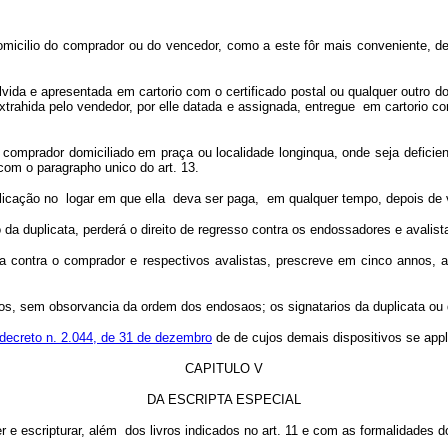
omicilio do comprador ou do vencedor, como a este fôr mais conveniente, de
olvida e apresentada em cartorio com o certificado postal ou qualquer outr
, extrahida pelo vendedor, por elle datada e assignada, entregue em cartorio
o comprador domiciliado em praça ou localidade longinqua, onde seja deficien
com o paragrapho unico do art. 13.
uplicação no logar em que ella deva ser paga, em qualquer tempo, depois de
o da duplicata, perderá o direito de regresso contra os endossadores e avalist
ta contra o comprador e respectivos avalistas, prescreve em cinco annos, 
os, sem obsorvancia da ordem dos endosaos; os signatarios da duplicata ou da
 decreto n. 2.044, de 31 de dezembro
de de cujos demais dispositivos se appli
CAPITULO V
DA ESCRIPTA ESPECIAL
er e escripturar, além dos livros indicados no art. 11 e com as formalidades 