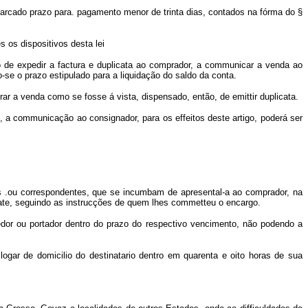
 marcado prazo para. pagamento menor de trinta dias, contados na fórma do §
 os dispositivos desta lei
o de expedir a factura e duplicata ao comprador, a communicar a venda ao
se o prazo estipulado para a liquidação do saldo da conta.
rar a venda como se fosse á vista, dispensado, então, de emittir duplicata.
as, a communicação ao consignador, pa
ra os effeitos deste artigo, poderá ser
res .ou correspondentes, que se incumbam de apresental-a ao comprador, na
gate, seguindo as instrucções de quem lhes commetteu o encargo.
edor ou portador dentro do prazo do respectivo vencimento, não podendo a
gar de domicilio do destinatario dentro em quarenta e oito horas de sua