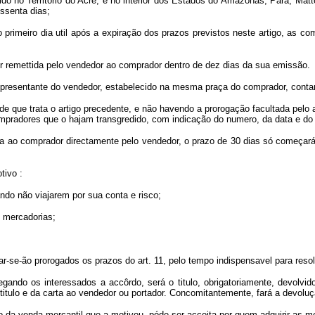
do no Territorio do Acre, e no interior dos Estados do Amazonas, Pará, Mat
ssenta dias;
o primeiro dia util após a expiração dos prazos previstos neste artigo, as co
ser remettida pelo vendedor ao comprador dentro de dez dias da sua emissão.
presentante do vendedor, estabelecido na mesma praça do comprador, contar-s
de que trata o artigo precedente, e não havendo a prorogação facultada pelo a
mpradores que o hajam transgredido, com indicação do numero, da data e do v
da ao comprador directamente pelo vendedor, o prazo de 30 dias só começará 
tivo :
ndo não viajarem por sua conta e risco;
s mercadorias;
-se-ão prorogados os prazos do art. 11, pelo tempo indispensavel para resol
chegando os interessados a accôrdo, será o titulo, obrigatoriamente, devo
o titulo e da carta ao vendedor ou portador. Concomitantemente, fará a devol
ção da venda mercantil que a motivou, póde ser acceita por quem adquirir as