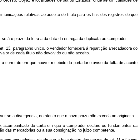
to Grosso, Goyaz e localidades de outros Estados, onde ae difficuldades de
mmunicações relativas ao acceite do titulo para os fins dos registros de que
e-á o prazo da letra a da data da entrega da duplicata ao comprador.
rt. 13, paragrapho unico, o ve
ndedor fornecerá á repartição arrecadadora do
alor de cada titulo não devolvido ou não acceito.
a correr do em que houver recebido do portador o aviso da falta de acceite
ver-se a divergencia, comtanto que o novo prazo não exceda ao originario.
lvido, acompanhado de carta em que o comprador declare os fundamentos da
ução das mercadorias ou a sua consignação no juizo competente.
 mesmas mercadorias, desde que o faç
a dentro dos prazos do art. 11 e fiquem