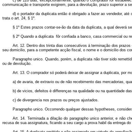
c) de 120 dias, excepcionalmente, quando o comprador fôr estabeleci
communicação e transporte exigirem, para a devolução, prazo superior a se
d) o portador da duplicata então é obrigado a fazer ao vendedor, até 
trata o art. 24, § 1º.
§ 1º Estes prazos contar-se-ão da data da duplicata, a qual deverá 
§ 2º Quando a duplicata fôr confiada a banco, casa commercial ou re
Art. 12. Dentro dos trinta dias consecutivos á terminação dos prazos 
seu domicilio, para a competente acção fiscal, o nome e o domicilio dos co
Paragrapho unico. Quando, porém, a duplicata não tiver sido remetti
ou de devolução.
Art. 13. O comprador só poderá deixar de assignar a duplicata, por mo
a) de avaria, de extravio ou de não recebimento das mercadorias, qua
b) de vicios, defeitos è differenças na qualidade ou na quantidade da
c) de divergencia nos prazos ou preços ajustados.
Paragrapho unico. Occorrendo qualquer dessas hypotheses, considerar
Art. 14. Terminada a dilação do paragrapho unico anterior, e não 
recusa de sua assignatura, ficando a seu cargo a prova habil da entrega d
Art. 15. A duplicata emittida e não assignada em virtude da annulla