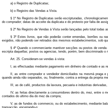
a) o Registro de Duplicatas;
b) o Registro das Vendas a Vista.
§ 1º No Registro de Duplicatas serão escripturadas, chronologicament
do comprador; datas de acceite da duplicata e do protesto por falta de as
§ 2º No Registro de Vendas á Vista serão lançadas pelo total todas a
§ 3º Estes livros, que não poderão conter emendas, borrões ou ra
exigidos, não podendo ser retirados dos mesmos estabelecimentos, sob qua
§ 4º Quando o commerciante mantiver secções ou postos de venda de 
escripta daquellas; postos ou agencias, tendo, porém, bem discriminado 
Art. 25. Consideram-se vendas á vista:
I, as effectuadas mediante pagamento em dinheiro de contado e as rea
II, as entre comprador e vendedor domiciliados na mesmà praga e p
quando ainda não separados, ou, finalmente, contra a entrega da propria me
III, as de café, productos da lavoura, pecuaria e industrias derivada
IV, as feitas directarnente a consumidores dentro do, mez, entre 
contados do ultimo dia do mez da compra;
V, as de fundos ds commercio, ou do estabelecimento, mediante balan
transacção, encerrando-o;