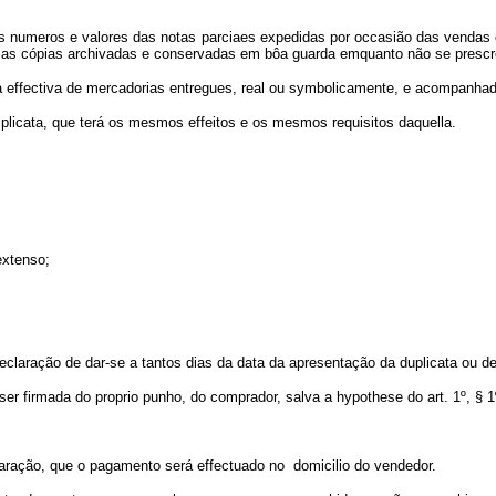
 os numeros e valores das notas parciaes expedidas por occasião das venda
 as cópias archivadas e conservadas em bôa guarda emquanto não se prescrev
a effectiva de mercadorias entregues, real ou symbolicamente, e acompanhada
triplicata, que terá os mesmos effeitos e os mesmos requisitos daquella.
extenso;
claração de dar-se a tantos dias da data da apresentação da duplicata ou de 
er firmada do proprio punho, do comprador, salva a hypothese do art. 1º, § 1
laração, que o pagamento será effectuado no domicilio do vendedor.