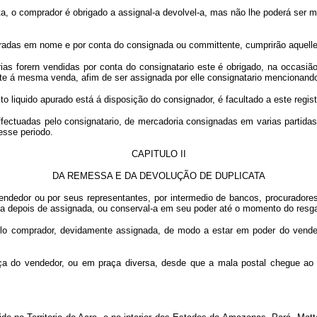
cata, o comprador é obrigado a assignal-a devolvel-a, mas não lhe poderá ser
uradas em nome e por conta do consignada ou committente, cumprirão aquelles
as forern vendidas por conta do consignatario este é obrigado, na occasiã
nte á mesma venda, afim de ser assignada por elle consignatario mencionando-
o liquido apurado está á disposição do consignador, é facultado a este regist
effectuadas pelo consignatario, de mercadoria consignadas em varias partid
esse periodo.
CAPITULO II
DA REMESSA E DA DEVOLUÇÃO DE DUPLICATA
 vendedor ou por seus representantes, por intermedio de bancos, procurado
l-a depois de assignada, ou conserval-a em seu poder até o momento do res
a pelo comprador, devidamente assignada, de modo a estar em poder do vend
a do vendedor, ou em praça diversa, desde que a mala postal chegue ao lo