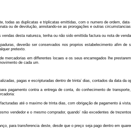
e, todas as duplicatas e triplicatas emittidas, com o numero de ordem, data 
signata ou de devolução, annotando-se as prorogações e outras circumstancias
s vendas desta natureza, tenha ou não sido emittida factura ou nota de venda
spaduras, deverão ser conservados nos proprios estabelecimento afim de 
lquer pretexto.
mercadorias em differentes locaes e os seus encarregados lhe prestarem co
o movimento de cada um.
lizadas, pagas e escripturadas dentro de trinta’ dias, contados da data da o
ara pagamento contra a entrega de conta, do conhecimento de transporte, 
rcadoria:
s, facturadas até o maximo de trinta dias, com obrigação de pagamento á vista
o mesmo vendedor e o mesmo comprador, quando’ não excedentes de trezentos
ço, para transferencia deste, desde que o preço seja pago dentro em quaren