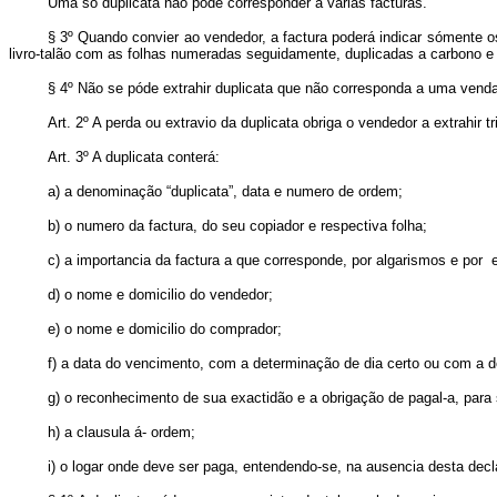
Uma só duplicata não póde corresponder a varias facturas.
§ 3º Quando convier ao vendedor, a factura poderá indicar sómente
livro-talão com as folhas numeradas seguidamente, duplicadas a carbono e
§ 4º Não se póde extrahir duplicata que não corresponda a uma vend
Art. 2º A perda ou extravio da duplicata obriga o vendedor a extrahir 
Art. 3º A duplicata conterá:
a) a denominação “duplicata”, data e numero de ordem;
b) o numero da factura, do seu copiador e respectiva folha;
c) a importancia da factura a que corresponde, por algarismos e por 
d) o nome e domicilio do vendedor;
e) o nome e domicilio do comprador;
f) a data do vencimento, com a determinação de dia certo ou com a de
g) o reconhecimento de sua exactidão e a obrigação de pagal-a, para s
h) a clausula á- ordem;
i) o logar onde deve ser paga, entendendo-se, na ausencia desta dec