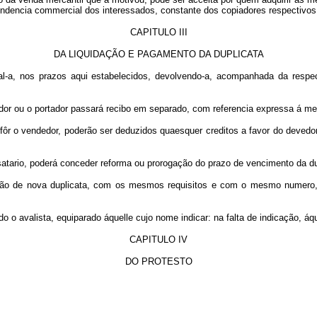
ndencia commercial dos interessados, constante dos copiadores respectivos,
CAPITULO III
DA LIQUIDAÇÃO E PAGAMENTO DA DUPLICATA
nal-a, nos prazos aqui estabelecidos, devolvendo-a, acompanhada da respec
edor ou o portador passará recibo em separado, com referencia expressa á mes
 fôr o vendedor, poderão ser deduzidos quaesquer creditos a favor do devedo
ssatario, poderá conceder reforma ou prorogação do prazo de vencimento da d
ção de nova duplicata, com os mesmos requisitos e com o mesmo numero, 
 o avalista, equiparado áquelle cujo nome indicar: na falta de indicação, áq
CAPITULO IV
DO PROTESTO