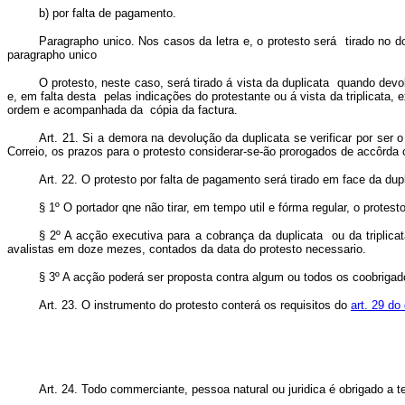
b) por falta de pagamento.
Paragrapho unico. Nos casos da letra e, o protesto será tirado no d
paragrapho unico
O protesto, neste caso, será tirado á vista da duplicata quando dev
e, em falta desta pelas indicações do protestante ou á vista da triplicata
ordem e acompanhada da cópia da factura.
Art. 21. Si a demora na devolução da duplicata se verificar por ser 
Correio, os prazos para o protesto considerar-se-ão prorogados de accôrda 
Art. 22. O protesto por falta de pagamento será tirado em face da d
§ 1º O portador qne não tirar, em tempo util e fórma regular, o protest
§ 2º A acção executiva para a cobrança da duplicata ou da triplica
avalistas em doze mezes, contados da data do protesto necessario.
§ 3º A acção poderá ser proposta contra algum ou todos os coobrigad
Art. 23. O instrumento do protesto conterá os requisitos do
art. 29 do
Art. 24. Todo commerciante, pessoa natural ou juridica é obrigado a t