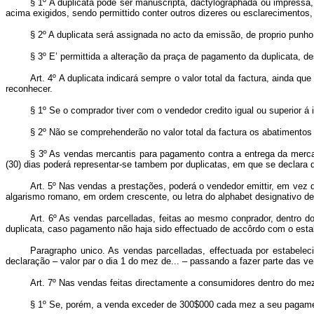
§ 1º A duplicata póde ser manuscripta, dactylographada ou impressa
acima exigidos, sendo permittido conter outros dizeres ou esclarecimentos,
§ 2º A duplicata será assignada no acto da emissão, de proprio punh
§ 3º E’ permittida a alteração da praça de pagamento da duplicata,
Art. 4º A duplicata indicará sempre o valor total da factura, ainda 
reconhecer.
§ 1º Se o comprador tiver com o vendedor credito igual ou superior á 
§ 2º Não se comprehenderão no valor total da factura os abatimentos 
§ 3º As vendas mercantis para pagamento contra a entrega da merc
(30) dias poderá representar-se tambem por duplicatas, em que se declara
Art. 5º Nas vendas a prestações, poderá o vendedor emittir, em vez 
algarismo romano, em ordem crescente, ou letra do alphabet designativo d
Art. 6º As vendas parcelladas, feitas ao mesmo conprador, dentro do
duplicata, caso pagamento não haja sido effectuado de accôrdo com o estabe
Paragrapho unico. As vendas parcelladas, effectuada por estabelec
declaração – valor par o dia 1 do mez de... – passando a fazer parte das v
Art. 7º Nas vendas feitas directamente a consumidores dentro do me
§ 1º Se, porém, a venda exceder de 300$000 cada mez a seu pagamento