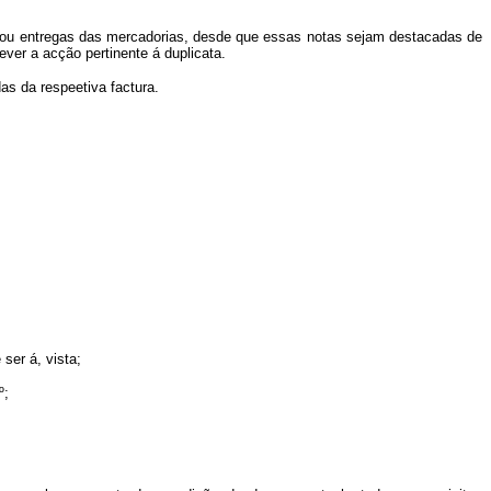
s ou entregas das mercadorias, desde que essas notas sejam destacadas de
er a acção pertinente á duplicata.
s da respeetiva factura.
ser á, vista;
º;