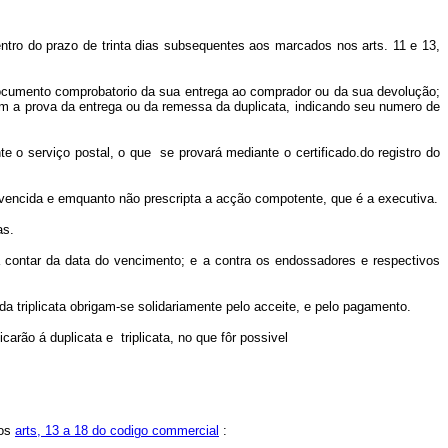
ntro do prazo de trinta dias subsequentes aos marcados nos arts. 11 e 13,
o documento comprobatorio da sua entrega ao comprador ou da sua devolução;
 com a prova da entrega ou da remessa da duplicata, indicando seu numero de
te o serviço postal, o que se provará mediante o certificado.do registro do
 vencida e emquanto não prescripta a acção compotente, que é a executiva.
as.
a contar da data do vencimento; e a contra os endossadores e respectivos
 triplicata obrigam-se solidariamente pelo acceite, e pelo pagamento.
carão á duplicata e triplic
ata, no que fôr possivel
dos
arts, 13 a 18 do codigo commercial
: