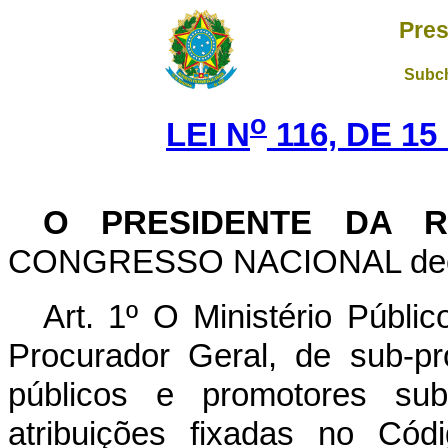
Pres
Subch
o
LEI N
116, DE 1
O PRESIDENTE DA R
CONGRESSO
NACIONAL decr
Art. 1º O Ministério Públi
Procurador Geral, de sub-pr
públicos e promotores su
atribuições fixadas no Cód