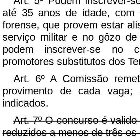
Art. 5º Podem inscrever-s
até 35 anos de idade, com 
forense, que provem estar ali
serviço militar e no gôzo d
podem inscrever-se no c
promotores substitutos dos Ter
Art. 6º A Comissão remete
provimento de cada vaga;
indicados.
Art. 7º O concurso é valido
reduzidos a menos de três os 