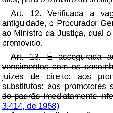
Art. 12. Verificada a v
antiguidade, o Procurador Ger
ao Ministro da Justiça, qual 
promovido.
Art. 13. É assegurada a
vencimentos com os desemba
juízes de direito; aos pro
substitutos; aos promotores 
do padrão imediatamente infer
3.414, de 1958)