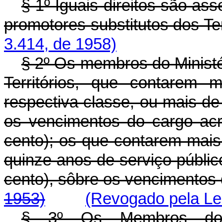
§ 1º Iguais direitos são as
promotores substitutos dos Ter
3.414, de 1958)
§ 2º Os membros do Ministér
Territórios, que contarem
respectiva classe, ou mais de 
os vencimentos do cargo acr
cento); os que contarem mais
quinze anos de serviço públi
cento), sôbre os vencimen
1953)
(Revogado pela Lei
§ 3º Os Membros do Mi