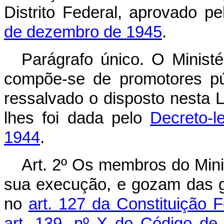
Distrito Federal, aprovado p
de dezembro de 1945
.
Parágrafo único. O Ministér
compõe-se de promotores púb
ressalvado o disposto nesta 
lhes foi dada pelo
Decreto-l
1944
.
Art. 2º Os membros do Minis
sua execução, e gozam das g
no
art. 127 da Constituição F
art. 139, nº X do Código de 