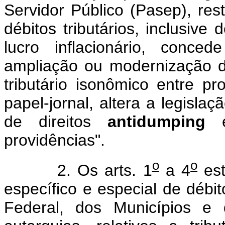
Servidor Público (Pasep), re
débitos tributários, inclusive
lucro inflacionário, conced
ampliação ou modernização de
tributário isonômico entre p
papel-jornal, altera a legisla
de direitos
antidumping
e 
providências".
o
o
2. Os arts. 1
a 4
est
específico e especial de débito
Federal, dos Municípios e 