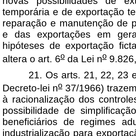
novas possibilidades de e
temporária e de exportação t
reparação e manutenção de pa
e das exportações em gera
hipóteses de exportação ficta
o
o
altera o art. 6
da Lei n
9.826,
21. Os arts. 21, 22, 23 e 2
o
Decreto-lei n
37/1966) trazem
à racionalização dos controle
possibilidade de simplificaç
beneficiários de regimes ad
industrialização para exportaç