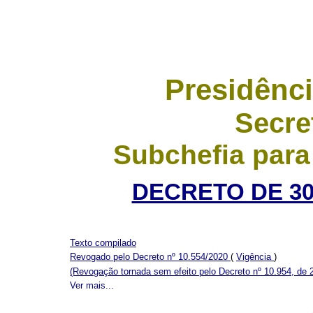
Presidênci
Secre
Subchefia para
DECRETO DE 30
Texto compilado
Revogado pelo Decreto nº 10.554/2020
(
Vigência
)
(Revogação tornada sem efeito pelo Decreto nº 10.954, de 
Ver mais...