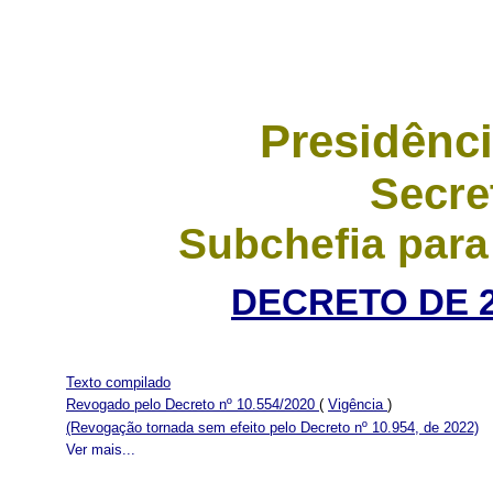
Presidênci
Secre
Subchefia para
DECRETO DE 2
Texto compilado
Revogado pelo Decreto nº 10.554/2020
(
Vigência
)
(Revogação tornada sem efeito pelo Decreto nº 10.954, de 2022)
Ver mais...