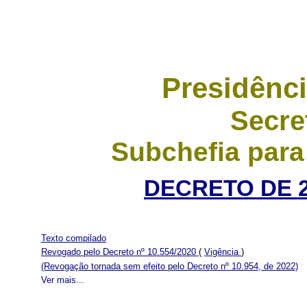
Presidênci
Secre
Subchefia para
DECRETO DE 2
Texto compilado
Revogado pelo Decreto nº 10.554/2020
(
Vigência
)
(Revogação tornada sem efeito pelo Decreto nº 10.954, de 2022)
Ver mais...