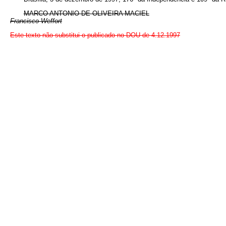
MARCO ANTONIO DE OLIVEIRA MACIEL
Francisco Weffort
Este texto não substitui o publicado no DOU de 4.12.1997