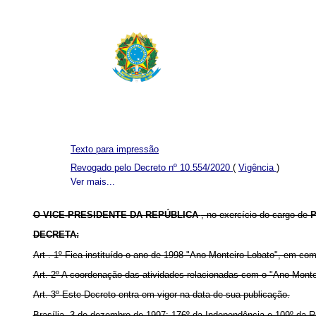
Texto para impressão
Revogado pelo Decreto nº 10.554/2020
(
Vigência
)
Ver mais...
O VICE-PRESIDENTE DA REPÚBLICA
, no exercício do cargo de
P
DECRETA:
Art . 1º Fica instituído o ano de 1998 "Ano Monteiro Lobato", em c
Art. 2º A coordenação das atividades relacionadas com o "Ano Monteir
Art. 3º Este Decreto entra em vigor na data de sua publicação.
Brasília, 3 de dezembro de 1997; 176º da Independência e 109º da R