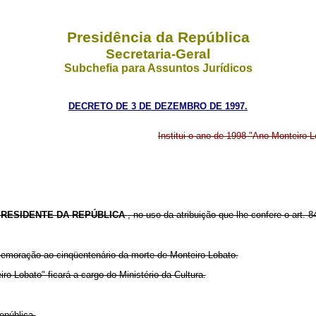
Presidência da República
Secretaria-Geral
Subchefia para Assuntos Jurídicos
DECRETO DE 3 DE DEZEMBRO DE 1997.
Institui o ano de 1998 "Ano Monteiro L
RESIDENTE DA REPÚBLICA
, no uso da atribuição que lhe confere o art. 84
omemoração ao cinqüentenário da morte de Monteiro Lobato.
o Lobato" ficará a cargo do Ministério da Cultura.
epública.