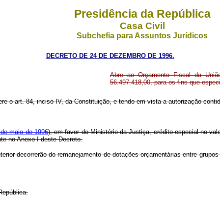
Presidência da República
Casa Civil
Subchefia para Assuntos Jurídicos
DECRETO DE 24 DE DEZEMBRO DE 1996.
Abre ao Orçamento Fiscal da União,
56.497.418,00, para os fins que especi
ere o art. 84, inciso IV, da Constituição, e tendo em vista a autorização cont
9 de maio de 1996
), em favor do Ministério da Justiça, crédito especial no v
nte no Anexo I deste Decreto.
anterior decorrerão do remanejamento de dotações orçamentárias entre grupo
República.