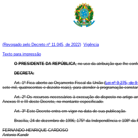
(Revogado pelo Decreto nº 11.045, de 2022)
Vigência
Texto para impressão
O PRESIDENTE DA REPÚBLICA
, no uso da atribuição que lhe conf
DECRETA:
Art. 1º Fica aberto ao Orçamento Fiscal da União (
Lei nº 9.275, de 
sete mil, quatrocentos e dezoito reais), para atender à programação consta
Art. 2º Os recursos necessários à execução do disposto no artigo 
Anexos II e III deste Decreto, no montante especificado.
Art. 3º Este Decreto entra em vigor na data de sua publicação.
Brasília, 24 de dezembro de 1996; 175º da Independência e 108º da 
FERNANDO HENRIQUE CARDOSO
Antonio Kandir