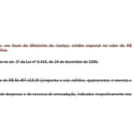
 em favor do Ministério da Justiça, crédito especial no valor de R$
fica.
ida no art. 1º da Lei nº 9.416, de 24 de dezembro de 1996,
alor de R$ 56.497.418,00 (cinqüenta e seis milhões, quatrocentos e noventa e
s de despesas e do excesso de arrecadação, indicados respectivamente nos