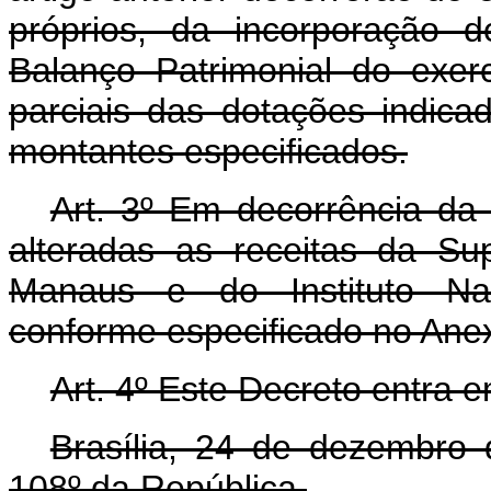
próprios, da incorporação 
Balanço Patrimonial do exer
parciais das dotações indica
montantes especificados.
Art. 3º Em decorrência da 
alteradas as receitas da S
Manaus e do Instituto Naci
conforme especificado no Anex
Art. 4º Este Decreto entra 
Brasília, 24 de dezembro
108º da República.