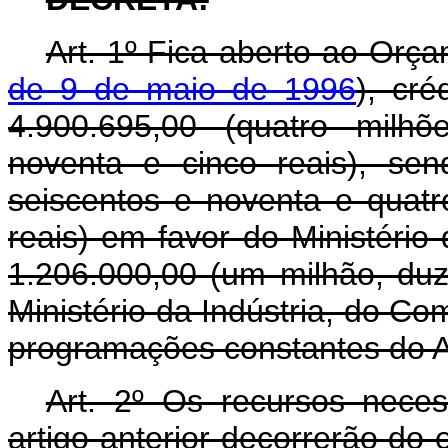
Art. 1º Fica aberto ao Orça
de 9 de maio de 1996
), cré
4.900.695,00 (quatro milhõ
noventa e cinco reais), sen
seiscentos e noventa e quatr
reais) em favor do Ministéri
1.206.000,00 (um milhão, duz
Ministério da Indústria, do Co
programações constantes do A
Art. 2º Os recursos nece
artigo anterior decorrerão do