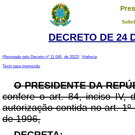
Pres
Subch
DECRETO DE 24 
(Revogado pelo Decreto nº 11.045, de 2022)
Vigência
Texto para impressão
O
PRESIDENTE DA REPÚ
confere o art. 84, inciso IV,
autorização contida no art. 1
de 1996,
DECRETA: