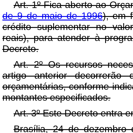
Art. 1º Fica aberto ao Orça
de 9 de maio de 1996
), em 
crédito suplementar no val
reais), para atender à prog
Decreto.
Art. 2º Os recursos nece
artigo anterior decorrerão
orçamentárias, conforme indic
montantes especificados.
Art. 3º Este Decreto entra 
Brasília, 24 de dezembro