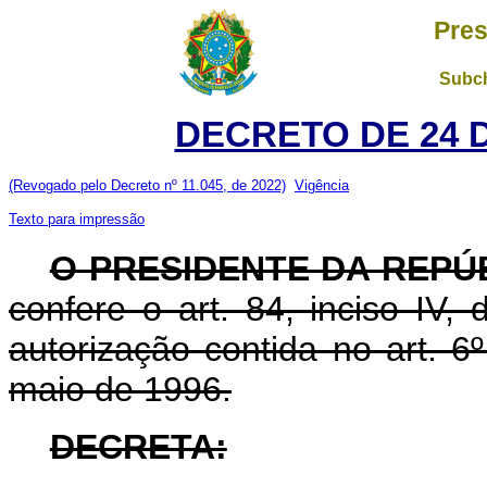
Pres
Subch
DECRETO DE 24 
(Revogado pelo Decreto nº 11.045, de 2022)
Vigência
Texto para impressão
O PRESIDENTE DA REPÚ
confere o art. 84, inciso IV,
autorização contida no art. 6º
maio de 1996.
DECRETA: