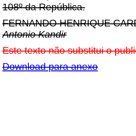
108º da República.
FERNANDO HENRIQUE CA
Antonio Kandir
Este texto não substitui o pu
Download para anexo