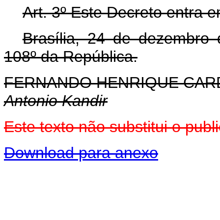
Art. 3º Este Decreto entra 
Brasília, 24 de dezembro
108º da República.
FERNANDO HENRIQUE CA
Antonio Kandir
Este texto não substitui o pu
Download para anexo