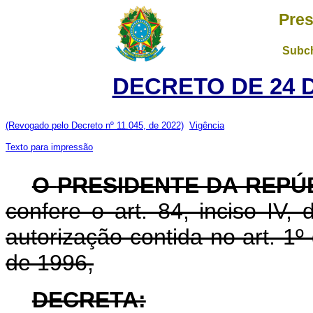
Pres
Subch
DECRETO DE 24 
(Revogado pelo Decreto nº 11.045, de 2022)
Vigência
Texto para impressão
O
PRESIDENTE DA REPÚ
confere o art. 84, inciso IV,
autorização contida no art. 1
de 1996,
DECRETA: