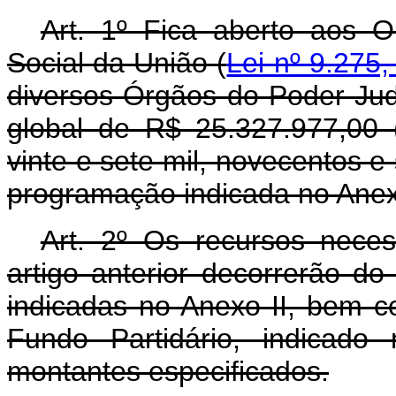
Art. 1º Fica aberto aos 
Social da União (
Lei nº 9.275
diversos Órgãos do Poder Judi
global de R$ 25.327.977,00 (
vinte e sete mil, novecentos e 
programação indicada no Anex
Art. 2º Os recursos nece
artigo anterior decorrerão d
indicadas no Anexo II, bem 
Fundo Partidário, indicado
montantes especificados.