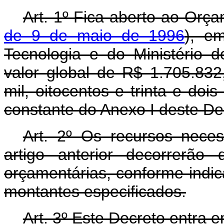
Art. 1º Fica aberto ao Orça
de 9 de maio de 1996
), e
Tecnologia e do Ministério d
valor global de R$ 1.705.832
mil, oitocentos e trinta e doi
constante do Anexo I deste De
Art. 2º Os recursos nece
artigo anterior decorrerão
orçamentárias, conforme indic
montantes especificados.
Art. 3º Este Decreto entra 