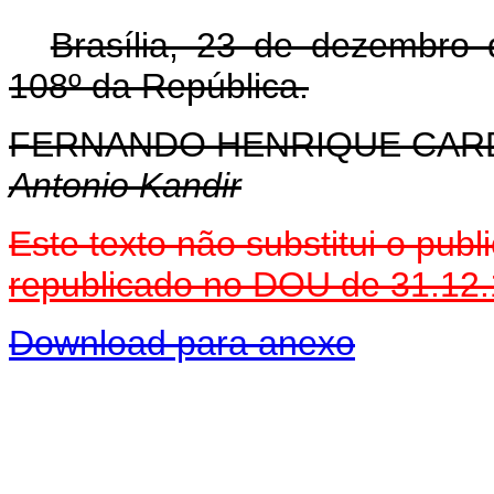
Brasília, 23 de dezembro
108º da República.
FERNANDO HENRIQUE CA
Antonio Kandir
Este texto não substitui o pu
republicado no DOU de 31.12
Download para anexo