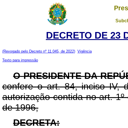
Pres
Subch
DECRETO DE 23 
(Revogado pelo Decreto nº 11.045, de 2022)
Vigência
Texto para impressão
O
PRESIDENTE DA REPÚ
confere o art. 84, inciso IV,
autorização contida no art. 1
de 1996,
DECRETA: