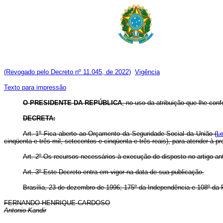
(Revogado pelo Decreto nº 11.045, de 2022)
Vigência
Texto para impressão
O
PRESIDENTE DA REPÚBLICA
, no uso da atribuição que lhe conf
DECRETA:
Art. 1º Fica aberto ao Orçamento da Seguridade Social da União (
Le
cinqüenta e três mil, setecentos e cinqüenta e três reais), para atender à 
Art. 2º Os recursos necessários à execução do disposto no artigo an
Art. 3º Este Decreto entra em vigor na data de sua publicação.
Brasília, 23 de dezembro de 1996; 175º da Independência e 108º da 
FERNANDO HENRIQUE CARDOSO
Antonio Kandir