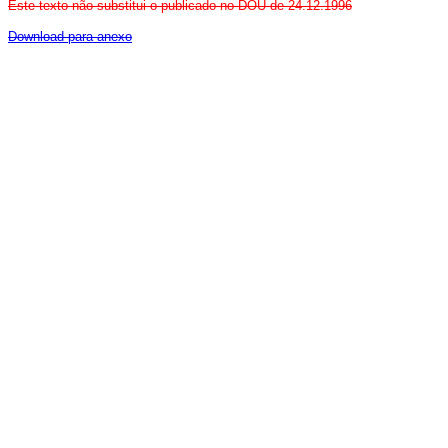
Este texto não substitui o publicado no DOU de 24.12.1996
Download para anexo