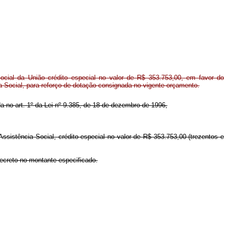
cial da União crédito especial no valor de R$ 353.753,00, em favor do
ia Social, para reforço de dotação consignada no vigente orçamento.
ida no art. 1º da Lei nº 9.385, de 18 de dezembro de 1996,
Assistência Social, crédito especial no valor de R$ 353.753,00 (trezentos e
Decreto no montante especificado.