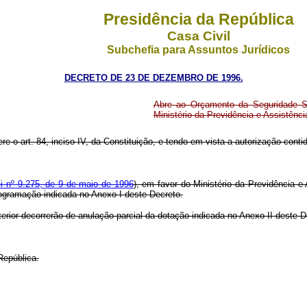
Presidência da República
Casa Civil
Subchefia para Assuntos Jurídicos
DECRETO DE 23 DE DEZEMBRO DE 1996.
Abre ao Orçamento da Seguridade So
Ministério da Previdência e Assistênc
ere o art. 84, inciso IV, da Constituição, e tendo em vista a autorização cont
i nº 9.275, de 9 de maio de 1996
), em favor do Ministério da Previdência e 
programação indicada no Anexo I deste Decreto.
terior decorrerão de anulação parcial da dotação indicada no Anexo II deste 
República.