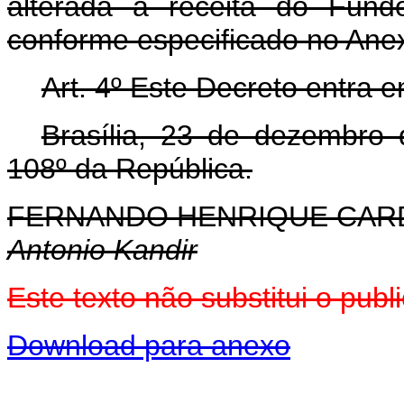
alterada a receita do Fu
conforme especificado no Anex
Art. 4º Este Decreto entra 
Brasília, 23 de dezembro
108º da República.
FERNANDO HENRIQUE CA
Antonio Kandir
Este texto não substitui o pu
Download para anexo