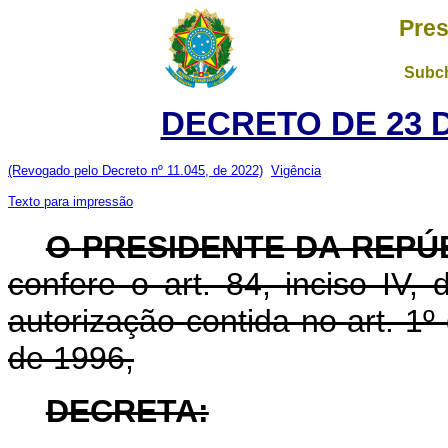
Pres
Subch
DECRETO DE 23 
(Revogado pelo Decreto nº 11.045, de 2022)
Vigência
Texto para impressão
O
PRESIDENTE DA REPÚ
confere o art. 84, inciso IV,
autorização contida no art. 1
de 1996,
DECRETA: