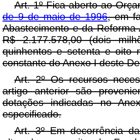
Art. 1º Fica aberto ao Orç
de 9 de maio de 1996
, em fa
Abastecimento e da Reforma Ag
R$ 2.177.578,00 (dois milh
quinhentos e setenta e oito 
constante do Anexo I deste De
Art. 2º Os recursos nece
artigo anterior são proveni
dotações indicadas no Anex
especificado.
Art. 3º Em decorrência da 