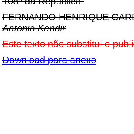
108º da República.
FERNANDO HENRIQUE CA
Antonio Kandir
Este texto não substitui o pu
Download para anexo