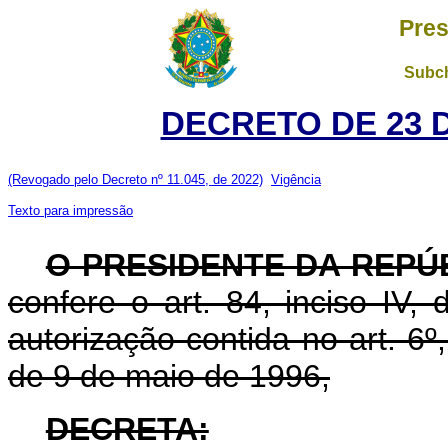
Pres
Subch
DECRETO DE 23 
(Revogado pelo Decreto nº 11.045, de 2022)
Vigência
Texto para impressão
O PRESIDENTE DA REPÚ
confere o art. 84, inciso IV,
autorização contida no art. 6º, 
de 9 de maio de 1996,
DECRETA: