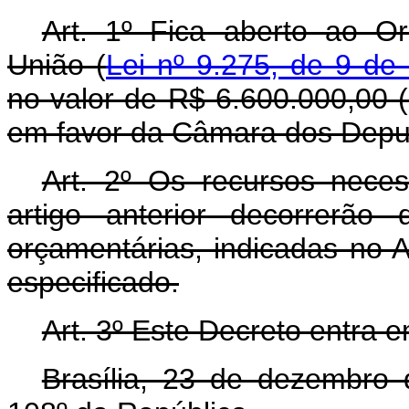
Art. 1º Fica aberto ao O
União (
Lei nº 9.275, de 9 de
no valor de R$ 6.600.000,00 (s
em favor da Câmara dos Depu
Art. 2º Os recursos nece
artigo anterior decorrerão
orçamentárias, indicadas no 
especificado.
Art. 3º Este Decreto entra 
Brasília, 23 de dezembro