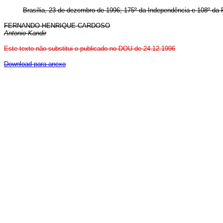
Brasília, 23 de dezembro de 1996; 175º da Independência e 108º da 
FERNANDO HENRIQUE CARDOSO
Antonio Kandir
Este texto não substitui o publicado no DOU de 24.12.1996
Download para anexo