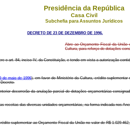
Presidência da República
Casa Civil
Subchefia para Assuntos Jurídicos
DECRETO DE 23 DE DEZEMBRO DE 1996.
Abre ao Orçamento Fiscal da União c
Cultura, para reforço de dotações con
re o art. 84, inciso IV, da Constituição, e tendo em vista a autorização contid
 9 de maio de 1996
), em favor do Ministério da Cultura, crédito suplementar
 Decreto.
anterior decorrerão da anulação parcial de dotações orçamentárias consig
s as receitas das diversas unidades orçamentárias, na forma indicada nos Ane
crédito suplementar ao Orçamento Fiscal da União no valor de R$ 1.029.462,