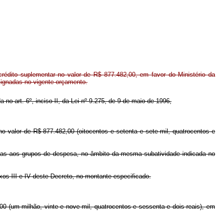
rédito suplementar no valor de R$ 877.482,00, em favor do Ministério da
signadas no vigente orçamento.
a no art. 6º, inciso II, da Lei nº 9.275, de 9 de maio de 1996,
 no valor de R$ 877.482,00 (oitocentos e setenta e sete mil, quatrocentos e
nadas aos grupos de despesa, no âmbito da mesma subatividade indicada no
xos III e IV deste Decreto, no montante especificado.
00 (um milhão, vinte e nove mil, quatrocentos e sessenta e dois reais), em