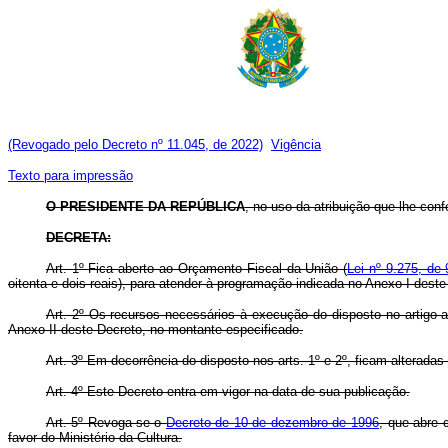
(Revogado pelo Decreto nº 11.045, de 2022)
Vigência
Texto para impressão
O
PRESIDENTE DA REPÚBLICA
, no uso da atribuição que lhe confe
DECRETA:
Art. 1º Fica aberto ao Orçamento Fiscal da União (
Lei nº 9.275, de
oitenta e dois reais), para atender à programação indicada no Anexo I deste
Art. 2º Os recursos necessários à execução do disposto no artigo 
Anexo II deste Decreto, no montante especificado.
Art. 3º Em decorrência do disposto nos arts. 1º e 2º, ficam alterada
Art. 4º Este Decreto entra em vigor na data de sua publicação.
Art. 5º Revoga-se o
Decreto de 10 de dezembro de 1996
, que abre 
favor do Ministério da Cultura.