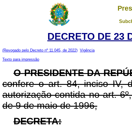
Pres
Subch
DECRETO DE 23 
(Revogado pelo Decreto nº 11.045, de 2022)
Vigência
Texto para impressão
O
PRESIDENTE DA REPÚ
confere o art. 84, inciso IV,
autorização contida no art. 6º, 
de 9 de maio de 1996,
DECRETA: