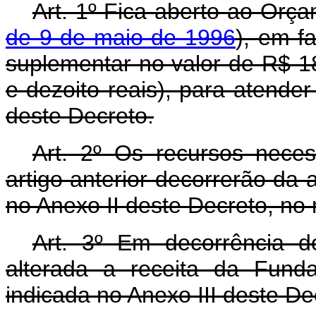
Art. 1º Fica aberto ao Orça
de 9 de maio de 1996
), em fa
suplementar no valor de R$ 18
e dezoito reais), para atende
deste Decreto.
Art. 2º Os recursos nece
artigo anterior decorrerão da 
no Anexo II deste Decreto, no
Art. 3º Em decorrência do
alterada a receita da Fund
indicada no Anexo III deste De