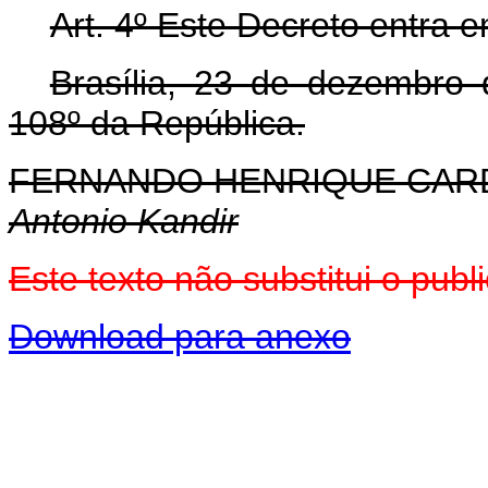
Art. 4º Este Decreto entra 
Brasília, 23 de dezembro
108º da República.
FERNANDO HENRIQUE CA
Antonio Kandir
Este texto não substitui o pu
Download para anexo