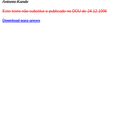
Antonio Kandir
Este texto não substitui o publicado no DOU de 24.12.1996
Download para anexo