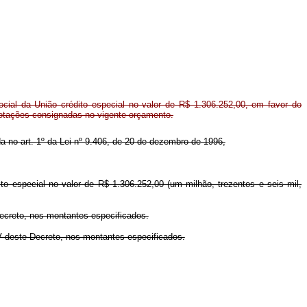
ial da União crédito especial no valor de R$ 1.306.252,00, em favor do
dotações consignadas no vigente orçamento.
ida no art. 1º da Lei nº 9.406, de 20 de dezembro de 1996,
ito especial no valor de R$ 1.306.252,00 (um milhão, trezentos e seis mil,
Decreto, nos montantes especificados.
IV deste Decreto, nos montantes especificados.