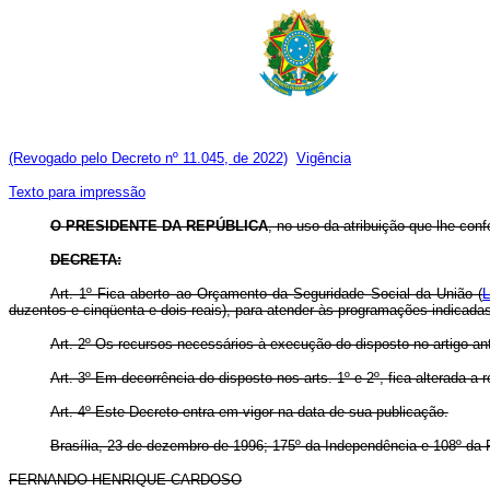
(Revogado pelo Decreto nº 11.045, de 2022)
Vigência
Texto para impressão
O
PRESIDENTE DA REPÚBLICA
, no uso da atribuição que lhe conf
DECRETA:
Art. 1º Fica aberto ao Orçamento da Seguridade Social da União (
L
duzentos e cinqüenta e dois reais), para atender às programações indicada
Art. 2º Os recursos necessários à execução do disposto no artigo an
Art. 3º Em decorrência do disposto nos arts. 1º e 2º, fica alterada 
Art. 4º Este Decreto entra em vigor na data de sua publicação.
Brasília, 23 de dezembro de 1996; 175º da Independência e 108º da 
FERNANDO HENRIQUE CARDOSO