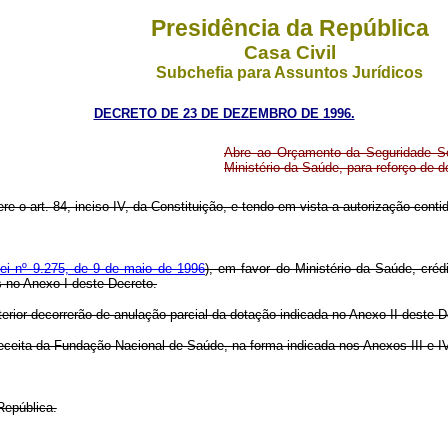
Presidência da República
Casa Civil
Subchefia para Assuntos Jurídicos
DECRETO DE 23 DE DEZEMBRO DE 1996.
Abre ao Orçamento da Seguridade Soc
Ministério da Saúde, para reforço de 
ere o art. 84, inciso IV, da Constituição, e tendo em vista a autorização cont
ei nº 9.275, de 9 de maio de 1996
), em favor do Ministério da Saúde, créd
s no Anexo I deste Decreto.
terior decorrerão de anulação parcial da dotação indicada no Anexo II deste 
a receita da Fundação Nacional de Saúde, na forma indicada nos Anexos III e 
República.