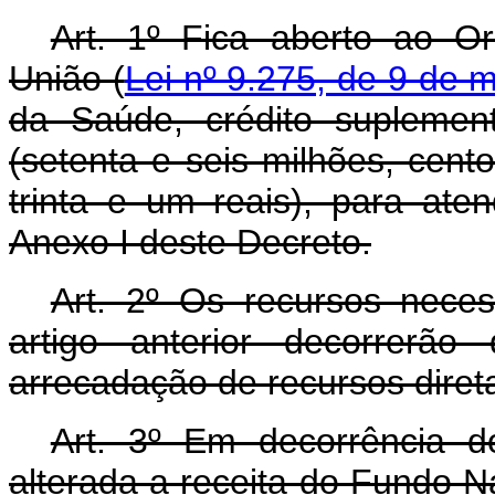
Art. 1º Fica aberto ao O
União (
Lei nº 9.275, de 9 de 
da Saúde, crédito suplemen
(setenta e seis milhões, cento
trinta e um reais), para at
Anexo I deste Decreto.
Art. 2º Os recursos nece
artigo anterior decorrerã
arrecadação de recursos dire
Art. 3º Em decorrência do
alterada a receita do Fundo N