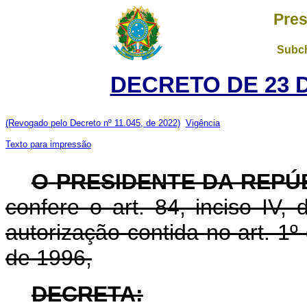
Pres
Subch
DECRETO DE 23 
(Revogado pelo Decreto nº 11.045, de 2022)
Vigência
Texto para impressão
O
PRESIDENTE DA REPÚ
confere o art. 84, inciso IV,
autorização contida no art. 1
de 1996,
DECRETA: