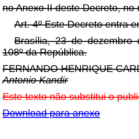
no Anexo II deste Decreto, no
Art. 4º Este Decreto entra 
Brasília, 23 de dezembro
108º da República.
FERNANDO HENRIQUE CA
Antonio Kandir
Este texto não substitui o pu
Download para anexo