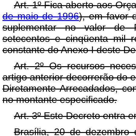
Art. 1º Fica aberto aos Orç
de maio de 1996
), em favor 
suplementar no valor de R
setecentos e cinqüenta mil 
constante do Anexo I deste De
Art. 2º Os recursos nece
artigo anterior decorrerão do
Diretamente Arrecadados, con
no montante especificado.
Art. 3º Este Decreto entra 
Brasília, 20 de dezembro