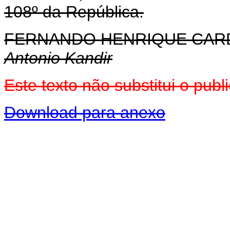
108º da República.
FERNANDO HENRIQUE CA
Antonio Kandir
Este texto não substitui o pu
Download para anexo