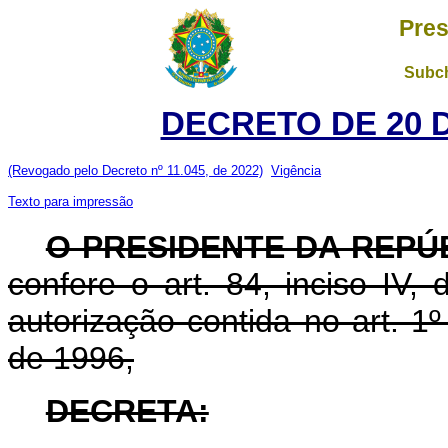
Pres
Subch
DECRETO DE 20 
(Revogado pelo Decreto nº 11.045, de 2022)
Vigência
Texto para impressão
O PRESIDENTE DA REPÚ
confere o art. 84, inciso IV,
autorização contida no art. 1
de 1996,
DECRETA: