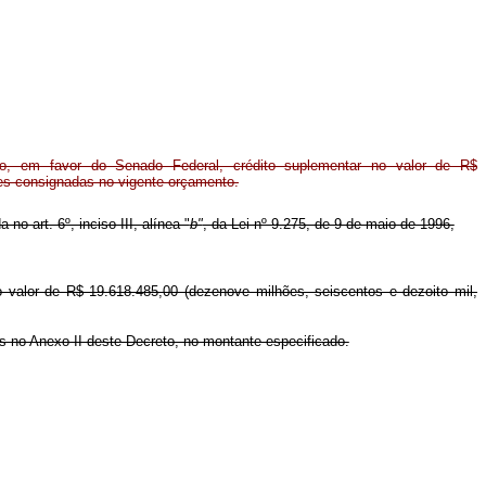
o, em favor do Senado Federal, crédito suplementar no valor de R$
ões consignadas no vigente orçamento.
no art. 6º, inciso III, alínea "
b"
, da Lei nº 9.275, de 9 de maio de 1996,
o valor de R$ 19.618.485,00 (dezenove milhões, seiscentos e dezoito mil,
os no Anexo II deste Decreto, no montante especificado.