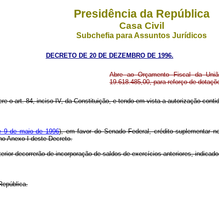
Presidência da República
Casa Civil
Subchefia para Assuntos Jurídicos
DECRETO DE 20 DE DEZEMBRO DE 1996.
Abre ao Orçamento Fiscal da Uniã
19.618.485,00, para reforço de dotaç
re o art. 84, inciso IV, da Constituição, e tendo em vista a autorização contida 
de 9 de maio de 1996
), em favor do Senado Federal, crédito suplementar n
 no Anexo I deste Decreto.
erior decorrerão de incorporação de saldos de exercícios anteriores, indicad
República.