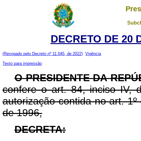
Pres
Subch
DECRETO DE 20 
(Revogado pelo Decreto nº 11.045, de 2022)
Vigência
Texto para impressão
O PRESIDENTE DA REPÚ
confere o art. 84, inciso IV,
autorização contida no art. 1
de 1996,
DECRETA: