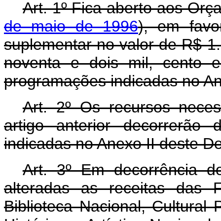
Art. 1º Fica aberto aos Orç
de maio de 1996
), em favo
suplementar no valor de R$ 1.
noventa e dois mil, cento e
programações indicadas no An
Art. 2º Os recursos nece
artigo anterior decorrerão
indicadas no Anexo II deste D
Art. 3º Em decorrência do
alteradas as receitas das
Biblioteca Nacional, Cultural 