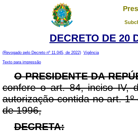
Pres
Subch
DECRETO DE 20 
(Revogado pelo Decreto nº 11.045, de 2022)
Vigência
Texto para impressão
O
PRESIDENTE DA REPÚ
confere o art. 84, inciso IV,
autorização contida no art. 1
de 1996,
DECRETA: