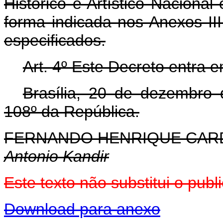
Histórico e Artístico Naciona
forma indicada nos Anexos II
especificados.
Art. 4º Este Decreto entra 
Brasília, 20 de dezembro
108º da República.
FERNANDO HENRIQUE CA
Antonio Kandir
Este texto não substitui o pu
Download para anexo