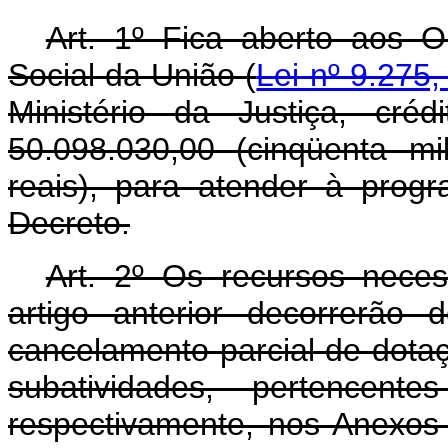
Art. 1º Fica aberto aos 
Social da União (
Lei nº 9.275
Ministério da Justiça, cré
50.098.030,00 (cinqüenta mi
reais), para atender à prog
Decreto.
Art. 2º Os recursos nece
artigo anterior decorrerão
cancelamento parcial de dota
subatividades, pertencent
respectivamente, nos Anexos 