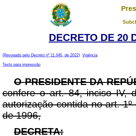
Pres
Subch
DECRETO DE 20 
(Revogado pelo Decreto nº 11.045, de 2022)
Vigência
Texto para impressão
O
PRESIDENTE DA REPÚ
confere o art. 84, inciso IV,
autorização contida no art. 1
de 1996,
DECRETA: