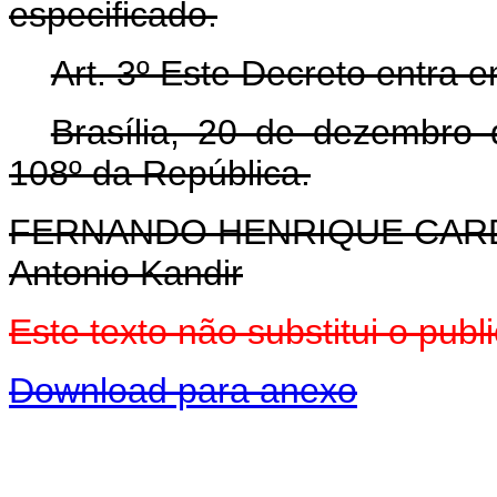
especificado.
Art. 3º Este Decreto entra 
Brasília, 20 de dezembro
108º da República.
FERNANDO HENRIQUE CA
Antonio Kandir
Este texto não substitui o pu
Download para anexo