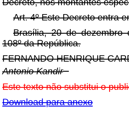
Decreto, nos montantes especi
Art. 4º Este Decreto entra 
Brasília, 20 de dezembro
108º da República.
FERNANDO HENRIQUE CA
Antonio Kandir
Este texto não substitui o pu
Download para anexo