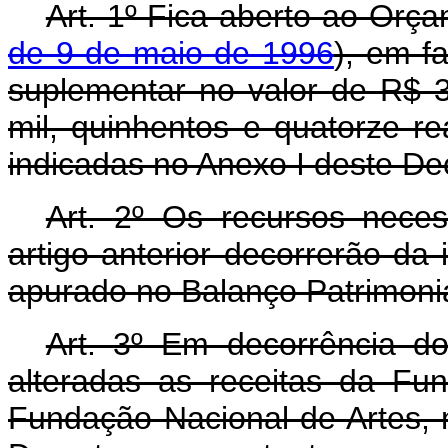
Art. 1º Fica aberto ao Orça
de 9 de maio de 1996
), em fa
suplementar no valor de R$ 33
mil, quinhentos e quatorze r
indicadas no Anexo I deste De
Art. 2º Os recursos nece
artigo anterior decorrerão da
apurado no Balanço Patrimonia
Art. 3º Em decorrência do
alteradas as receitas da F
Fundação Nacional de Artes, 