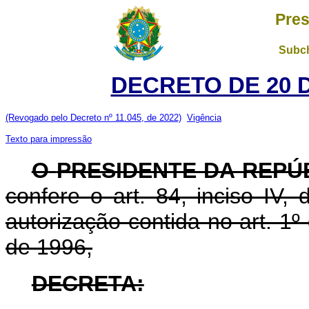
Pres
Subch
DECRETO DE 20 
(Revogado pelo Decreto nº 11.045, de 2022)
Vigência
Texto para impressão
O
PRESIDENTE DA REPÚ
confere o art. 84, inciso IV,
autorização contida no art. 1
de 1996,
DECRETA: