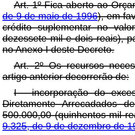
Art. 1º Fica aberto ao Orça
de 9 de maio de 1996
), em fa
crédito suplementar no val
dezessete mil e dois reais), 
no Anexo I deste Decreto.
Art. 2º Os recursos nece
artigo anterior decorrerão de:
I - incorporação do exc
Diretamente Arrecadados d
500.000,00 (quinhentos mil r
9.325, de 9 de dezembro de 1