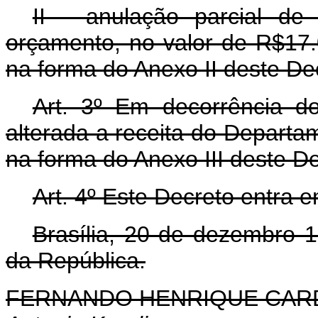
II - anulação parcial de
orçamento, no valor de R$17.0
na forma do Anexo II deste De
Art. 3º Em decorrência do 
alterada a receita do Departa
na forma do Anexo III deste D
Art. 4º Este Decreto entra 
Brasília, 20 de dezembro 
da República.
FERNANDO HENRIQUE CA