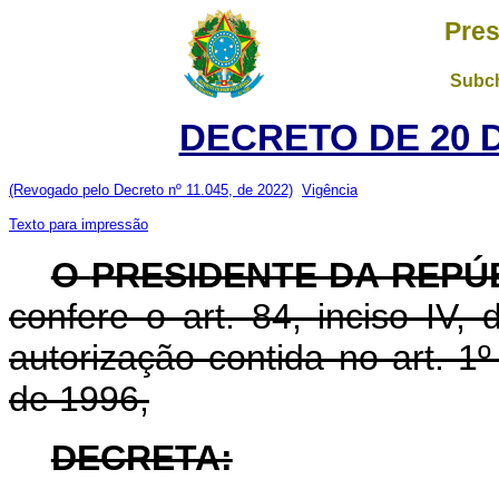
Pres
Subch
DECRETO DE 20 
(Revogado pelo Decreto nº 11.045, de 2022)
Vigência
Texto para impressão
O
PRESIDENTE DA REPÚ
confere o art. 84, inciso IV,
autorização contida no art. 1
de 1996,
DECRETA: