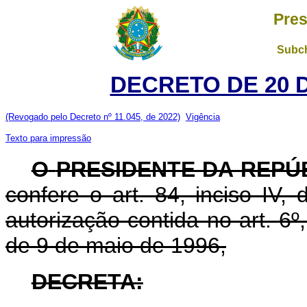
Pres
Subch
DECRETO DE 20 
(Revogado pelo Decreto nº 11.045, de 2022)
Vigência
Texto para impressão
O
PRESIDENTE DA REPÚ
confere o art. 84, inciso IV,
autorização contida no art. 6º, 
de 9 de maio de 1996,
DECRETA: