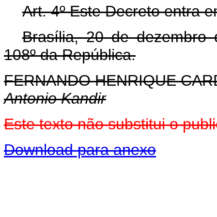
Art. 4º Este Decreto entra 
Brasília, 20 de dezembro
108º da República.
FERNANDO HENRIQUE CA
Antonio Kandir
Este texto não substitui o pu
Download para anexo