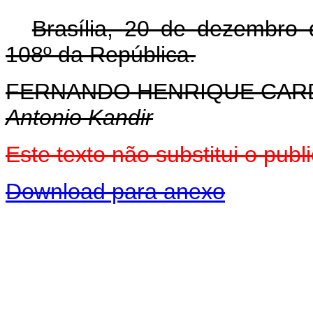
Brasília, 20 de dezembro
108º da República.
FERNANDO HENRIQUE CA
Antonio Kandir
Este texto não substitui o pu
Download para anexo