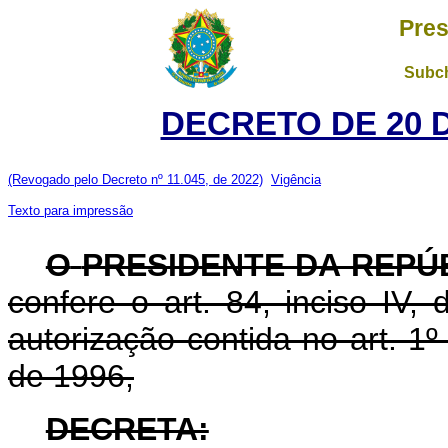
Pres
Subch
DECRETO DE 20 
(Revogado pelo Decreto nº 11.045, de 2022)
Vigência
Texto para impressão
O
PRESIDENTE DA REPÚ
confere o art. 84, inciso IV,
autorização contida no art. 1
de 1996,
DECRETA: