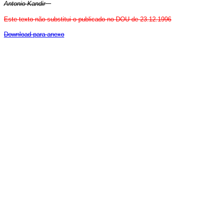
Antonio Kandir
Este texto não substitui o publicado no DOU de 23.12.1996
Download para anexo