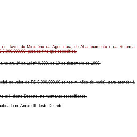
 em favor do Ministério da Agricultura, do Abastecimento e da Reforma
$ 5.000.000,00, para os fins que especifica.
ida no art. 1º da Lei nº 9.390, de 19 de dezembro de 1996,
cial no valor de R$ 5.000.000,00 (cinco milhões de reais), para atender à
nexo II deste Decreto, no montante especificado.
ificado no Anexo III deste Decreto.