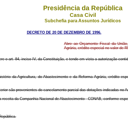
Presidência da República
Casa Civil
Subchefia para Assuntos Jurídicos
DECRETO DE 20 DE DEZEMBRO DE 1996.
Abre ao Orçamento Fiscal da União,
Agrária, crédito especial no valor de R
ere o art. 84, inciso IV, da Constituição, e tendo em vista a autorização cont
stério da Agricultura, do Abastecimento e da Reforma Agrária, crédito espe
terior são provenientes do cancelamento parcial das dotações indicadas no A
da a receita da Companhia Nacional de Abastecimento - CONAB, conforme espec
República.