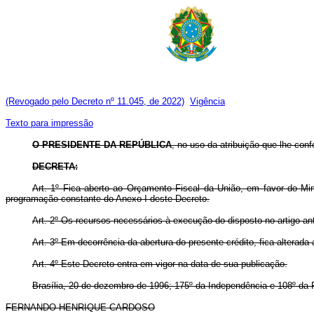
(Revogado pelo Decreto nº 11.045, de 2022)
Vigência
Texto para impressão
O PRESIDENTE DA REPÚBLICA
, no uso da atribuição que lhe conf
DECRETA:
Art. 1º Fica aberto ao Orçamento Fiscal da União, em favor do Mini
programação constante do Anexo I deste Decreto.
Art. 2º Os recursos necessários à execução do disposto no artigo an
Art. 3º Em decorrência da abertura do presente crédito, fica altera
Art. 4º Este Decreto entra em vigor na data de sua publicação.
Brasília, 20 de dezembro de 1996; 175º da Independência e 108º da 
FERNANDO HENRIQUE CARDOSO