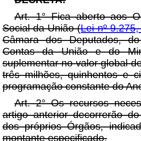
Art. 1° Fica aberto aos 
Social da União (
Lei nº 9.275
Câmara dos Deputados, do 
Contas da União e do Minis
suplementar no valor global de
três milhões, quinhentos e c
programação constante do Ane
Art. 2° Os recursos nece
artigo anterior decorrerão d
dos próprios Órgãos, indica
montante especificado.