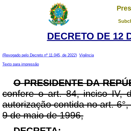
Pres
Subch
DECRETO DE 12 
(Revogado pelo Decreto nº 11.045, de 2022)
Vigência
Texto para impressão
O PRESIDENTE DA REPÚ
confere o art. 84, inciso IV,
autorização contida no art. 6°, 
9 de maio de 1996,
DECRETA: