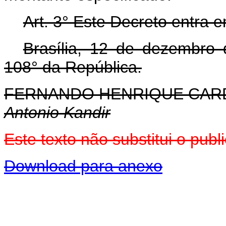
Art. 3° Este Decreto entra 
Brasília, 12 de dezembro
108° da República.
FERNANDO HENRIQUE CA
Antonio Kandir
Este texto não substitui o pu
Download para anexo