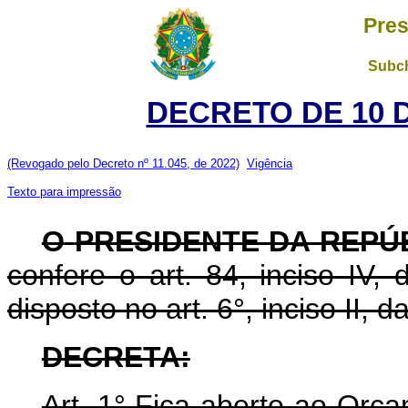
Pres
Subch
DECRETO DE 10 
(Revogado pelo Decreto nº 11.045, de 2022)
Vigência
Texto para impressão
O
PRESIDENTE DA REPÚ
confere o art. 84, inciso IV,
disposto no art. 6°, inciso II,
DECRETA:
Art. 1° Fica aberto ao Orça