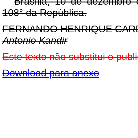
Brasília, 10 de dezembro
108° da República.
FERNANDO HENRIQUE CA
Antonio Kandir
Este texto não substitui o pu
Download para anexo