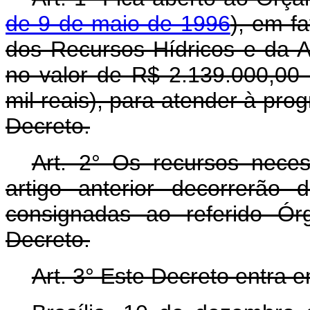
de 9 de maio de 1996
), em f
dos Recursos Hídricos e da A
no valor de R$ 2.139.000,00 (
mil reais), para atender à pr
Decreto.
Art. 2° Os recursos nece
artigo anterior decorrerão
consignadas ao referido Ór
Decreto.
Art. 3° Este Decreto entra 