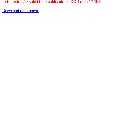
Este texto não substitui o publicado no DOU de 5.12.1996
Download para anexo