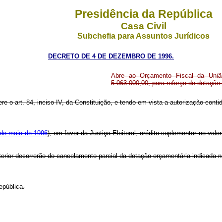
Presidência da República
Casa Civil
Subchefia para Assuntos Jurídicos
DECRETO DE 4 DE DEZEMBRO DE 1996.
Abre ao Orçamento Fiscal da União
5.063.000,00, para reforço de dotação
re o art. 84, inciso IV, da Constituição, e tendo em vista a autorização contida
9 de maio de 1996
), em favor da Justiça Eleitoral, crédito suplementar no valo
terior decorrerão do cancelamento parcial da dotação orçamentária indicada 
epública.