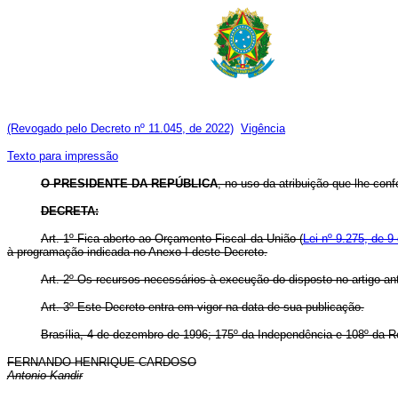
(Revogado pelo Decreto nº 11.045, de 2022)
Vigência
Texto para impressão
O PRESIDENTE DA REPÚBLICA
, no uso da atribuição que lhe confe
DECRETA:
Art. 1º Fica aberto ao Orçamento Fiscal da União (
Lei nº 9.275, de 
à programação indicada no Anexo I deste Decreto.
Art. 2º Os recursos necessários à execução do disposto no artigo an
Art. 3º Este Decreto entra em vigor na data de sua publicação.
Brasília, 4 de dezembro de 1996; 175º da Independência e 108º da R
FERNANDO HENRIQUE CARDOSO
Antonio Kandir