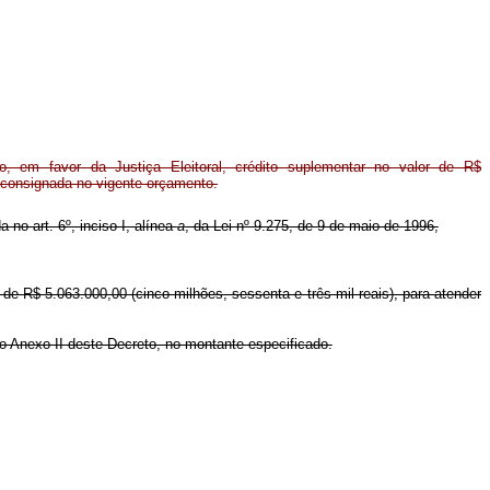
, em favor da Justiça Eleitoral, crédito suplementar no valor de R$
 consignada no vigente orçamento.
 no art. 6º, inciso I, alínea
a
, da Lei nº 9.275, de 9 de maio de 1996,
r de R$ 5.063.000,00 (cinco milhões, sessenta e três mil reais), para atender
no Anexo II deste Decreto, no montante especificado.