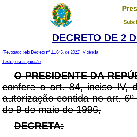
Pres
Subch
DECRETO DE 2 D
(Revogado pelo Decreto nº 11.045, de 2022)
Vigência
Texto para impressão
O PRESIDENTE DA REPÚ
confere o art. 84, inciso IV,
autorização contida no art. 6º, 
de 9 de maio de 1996,
DECRETA: