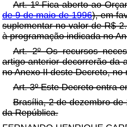
Art. 1º Fica aberto ao Orça
de 9 de maio de 1996
), em fa
suplementar no valor de R$ 2.0
à programação indicada no Ane
Art. 2º Os recursos nece
artigo anterior decorrerão da 
no Anexo II deste Decreto, no
Art. 3º Este Decreto entra 
Brasília, 2 de dezembro de
da República.