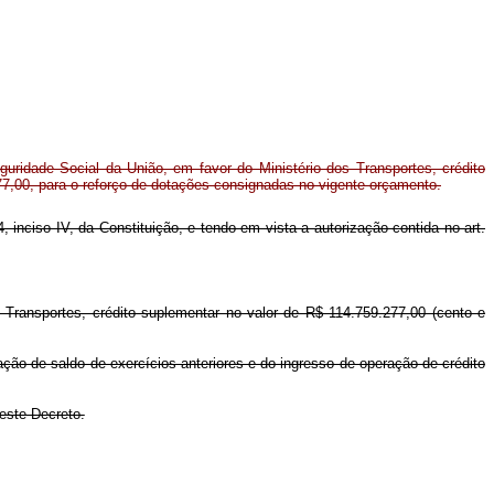
ridade Social da União, em favor do Ministério dos Transportes, crédito
77,00, para o reforço de dotações consignadas no vigente orçamento.
, inciso IV, da Constituição, e tendo em vista a autorização contida no art.
s Transportes, crédito suplementar no valor de R$ 114.759.277,00 (cento e
ação de saldo de exercícios anteriores e do ingresso de operação de crédito
deste Decreto.