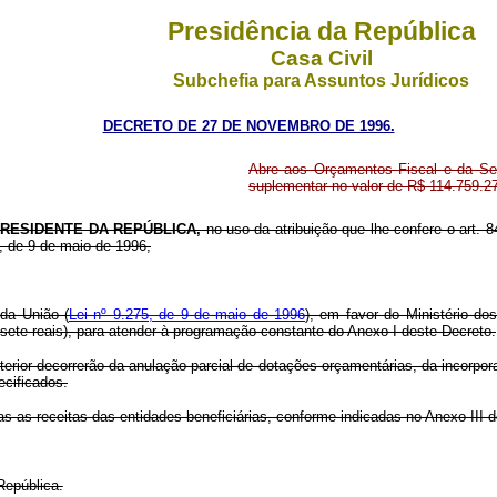
Presidência da República
Casa Civil
Subchefia para Assuntos Jurídicos
DECRETO DE 27 DE NOVEMBRO DE 1996.
Abre aos Orçamentos Fiscal e da Segu
suplementar no valor de R$ 114.759.2
RESIDENTE DA REPÚBLICA,
no uso da atribuição que lhe confere o art. 84
5, de 9 de maio de 1996,
 da União (
Lei nº 9.275, de 9 de maio de 1996
), em favor do Ministério do
 sete reais), para atender à programação constante do Anexo I deste Decreto.
terior decorrerão da anulação parcial de dotações orçamentárias, da incorpor
ecificados.
das as receitas das entidades beneficiárias, conforme indicadas no Anexo III 
República.