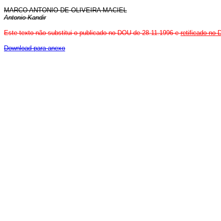
MARCO ANTONIO DE OLIVEIRA MACIEL
Antonio Kandir
Este texto não substitui o publicado no DOU de 28.11.1996 e
retificado no
Download para anexo