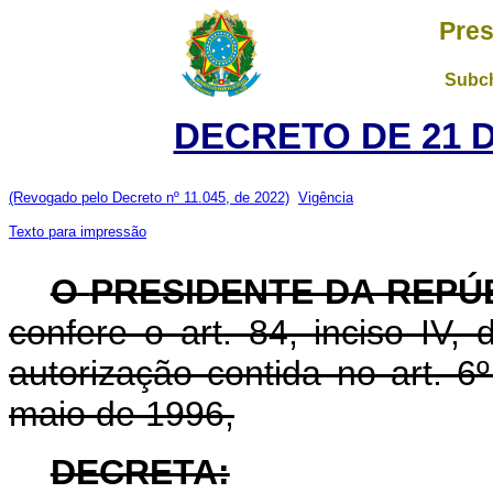
Pres
Subch
DECRETO DE 21 
(Revogado pelo Decreto nº 11.045, de 2022)
Vigência
Texto para impressão
O
PRESIDENTE DA REPÚ
confere o art. 84, inciso IV,
autorização contida no art. 6º
maio de 1996,
DECRETA: