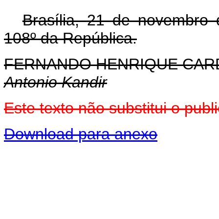
Brasília, 21 de novembro
108º da República.
FERNANDO HENRIQUE CA
Antonio Kandir
Este texto não substitui o pu
Download para anexo