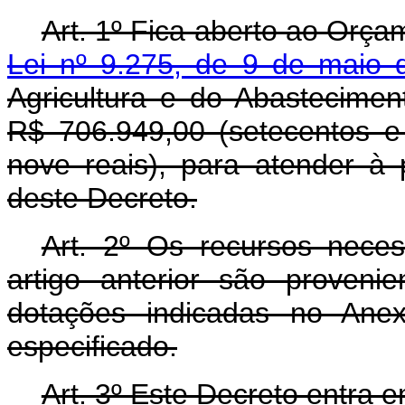
Art. 1º Fica aberto ao Orça
Lei nº 9.275, de 9 de maio 
Agricultura e do Abastecimen
R$ 706.949,00 (setecentos e
nove reais), para atender à
deste Decreto.
Art. 2º Os recursos nece
artigo anterior são proveni
dotações indicadas no Anex
especificado.
Art. 3º Este Decreto entra 