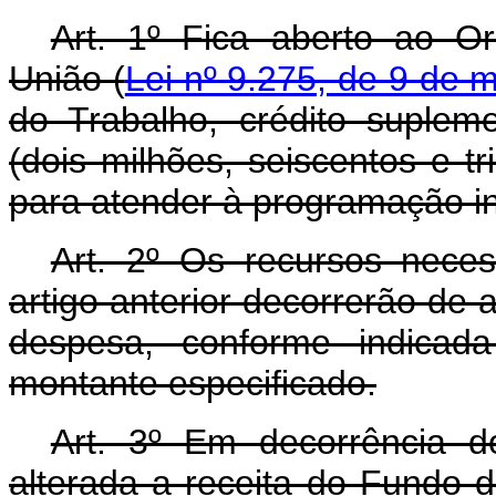
Art. 1º Fica aberto ao O
União (
Lei nº 9.275, de 9 de 
do Trabalho, crédito suplem
(dois milhões, seiscentos e tri
para atender à programação in
Art. 2º Os recursos nece
artigo anterior decorrerão de
despesa, conforme indicad
montante especificado.
Art. 3º Em decorrência do
alterada a receita do Fundo 