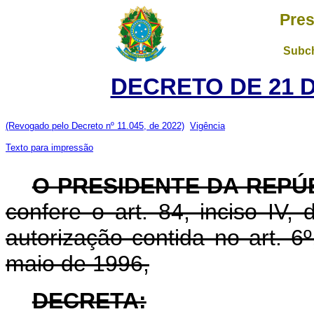
Pres
Subch
DECRETO DE 21 
(Revogado pelo Decreto nº 11.045, de 2022)
Vigência
Texto para impressão
O PRESIDENTE DA REPÚ
confere o art. 84, inciso IV,
autorização contida no art. 6º
maio de 1996,
DECRETA: