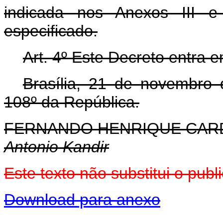
indicada nos Anexos III e
especificado.
Art. 4º Este Decreto entra 
Brasília, 21 de novembro
108º da República.
FERNANDO HENRIQUE CA
Antonio Kandir
Este texto não substitui o pu
Download para anexo