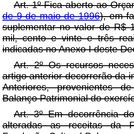
Art. 1º Fica aberto ao Orça
de 9 de maio de 1996
), em fa
suplementar no valor de R$ 1
mil, cento e vinte e três re
indicadas no Anexo I deste De
Art. 2º Os recursos nece
artigo anterior decorrerão da 
Anteriores, provenientes d
Balanço Patrimonial do exercí
Art. 3º Em decorrência do
alteradas as receitas da