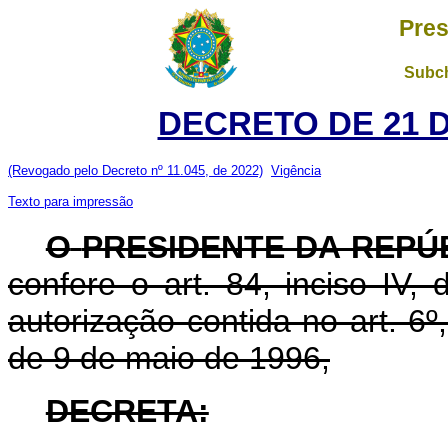
Pres
Subch
DECRETO DE 21 
(Revogado pelo Decreto nº 11.045, de 2022)
Vigência
Texto para impressão
O
PRESIDENTE DA REPÚ
confere o art. 84, inciso IV,
autorização contida no art. 6º,
de 9 de maio de 1996,
DECRETA: