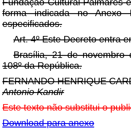
Fundação Cultural Palmares e
forma indicada no Anexo I
especificados.
Art. 4º Este Decreto entra 
Brasília, 21 de novembro
108º da República.
FERNANDO HENRIQUE CA
Antonio Kandir
Este texto não substitui o pu
Download para anexo