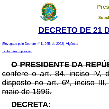
Pres
Subch
DECRETO DE 21 
(Revogado pelo Decreto nº 11.045, de 2022)
Vigência
Texto para impressão
O
PRESIDENTE DA REPÚ
confere o art. 84, inciso IV,
disposto no art. 6º, inciso III
maio de 1996,
DECRETA: