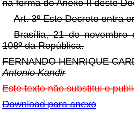
na forma do Anexo II deste De
Art. 3º Este Decreto entra 
Brasília, 21 de novembro
108º da República.
FERNANDO HENRIQUE CA
Antonio Kandir
Este texto não substitui o pu
Download para anexo