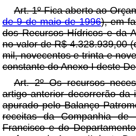
Art. 1º Fica aberto ao Orça
de 9 de maio de 1996
), em f
dos Recursos Hídricos e da A
no valor de R$ 4.328.939,00 (q
mil, novecentos e trinta e nov
constante do Anexo I deste De
Art. 2º Os recursos nece
artigo anterior decorrerão da
apurado pelo Balanço Patromo
receitas da Companhia de 
Francisco e do Departamento