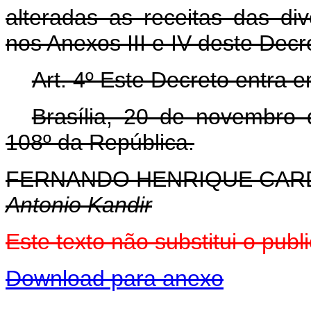
alteradas as receitas das di
nos Anexos III e IV deste Decr
Art. 4º Este Decreto entra 
Brasília, 20 de novembro
108º da República.
FERNANDO HENRIQUE CA
Antonio Kandir
Este texto não substitui o pu
Download para anexo