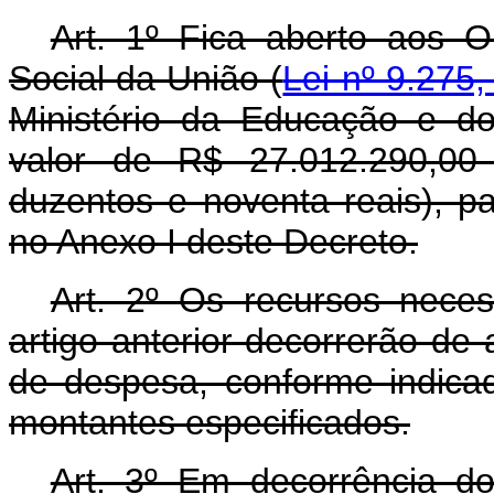
Art. 1º Fica aberto aos 
Social da União (
Lei nº 9.275
Ministério da Educação e do
valor de R$ 27.012.290,00 
duzentos e noventa reais), p
no Anexo I deste Decreto.
Art. 2º Os recursos nece
artigo anterior decorrerão de
de despesa, conforme indica
montantes especificados.
Art. 3º Em decorrência do