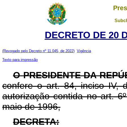
Pres
Subch
DECRETO DE 20 
(Revogado pelo Decreto nº 11.045, de 2022)
Vigência
Texto para impressão
O
PRESIDENTE DA REPÚ
confere o art. 84, inciso IV,
autorização contida no art. 6º
maio de 1996,
DECRETA: