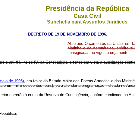
Presidência da República
Casa Civil
Subchefia para Assuntos Jurídicos
DECRETO DE 19 DE NOVEMBRO DE 1996.
Abre aos Orçamentos da União, em fav
Marinha e da Aeronáutica, crédito su
consignadas no vigente orçamento.
re o art. 84, inciso IV, da Constituição, e tendo em vista a autorização contida
 maio de 1996
), em favor do Estado-Maior das Forças Armadas e dos Ministér
ta e um mil e seiscentos reais), para atender à programação indicada no Anex
terior correrão à conta da Reserva de Contingência, conforme indicado no An
República.