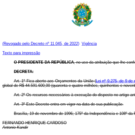
(Revogado pelo Decreto nº 11.045, de 2022)
Vigência
Texto para impressão
O
PRESIDENTE DA REPÚBLICA
, no uso da atribuição que lhe confe
DECRETA:
Art. 1º Fica aberto aos Orçamentos da União (
Lei nº 9.275, de 9 de
global de R$ 44.591.600,00 (quarenta e quatro milhões, quinhentos e noven
Art. 2º Os recursos necessários à execução do disposto no artigo an
Art. 3º Este Decreto entra em vigor na data de sua publicação.
Brasília, 19 de novembro de 1996; 175º da Independência e 108º da 
FERNANDO HENRIQUE CARDOSO
Antonio Kandir