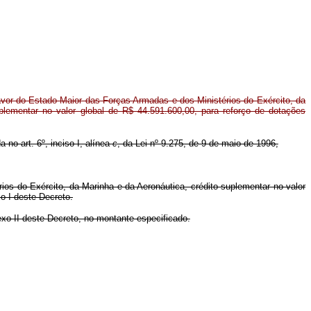
or do Estado-Maior das Forças Armadas e dos Ministérios do Exército, da
plementar no valor global de R$ 44.591.600,00, para reforço de dotações
 no art. 6º, inciso I, alínea
c
, da Lei nº 9.275, de 9 de maio de 1996,
ios do Exército, da Marinha e da Aeronáutica, crédito suplementar no valor
o I deste Decreto.
exo II deste Decreto, no montante especificado.