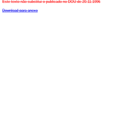
Este texto não substitui o publicado no DOU de 20.11.1996
Download para anexo