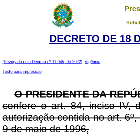
Pres
Subch
DECRETO DE 18 
(Revogado pelo Decreto nº 11.045, de 2022)
Vigência
Texto para impressão
O PRESIDENTE DA REPÚ
confere o art. 84, inciso IV,
autorização contida no art. 6º, 
9 de maio de 1996,