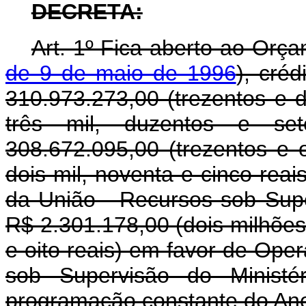
DECRETA:
Art. 1º Fica aberto ao Orça
de 9 de maio de 1996
), cré
310.973.273,00 (trezentos e 
três mil, duzentos e se
308.672.095,00 (trezentos e o
dois mil, noventa e cinco rea
da União - Recursos sob Supe
R$ 2.301.178,00 (dois milhões,
e oito reais) em favor de Oper
sob Supervisão do Ministé
programação constante do Ane