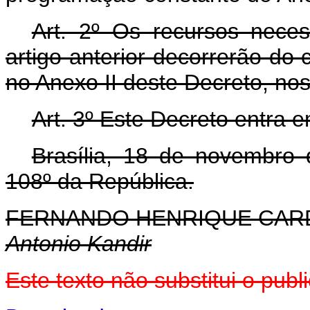
Art. 2º Os recursos nece
artigo anterior decorrerão do
no Anexo II deste Decreto, no
Art. 3º Este Decreto entra 
Brasília, 18 de novembro
108º da República.
FERNANDO HENRIQUE CA
Antonio Kandir
Este texto não substitui o pu