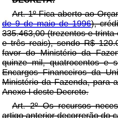
Art. 1º Fica aberto ao Orça
de 9 de maio de 1996
), cré
335.463,00 (trezentos e trinta
e três reais), sendo R$ 120.
favor do Ministério da Faz
quinze mil, quatrocentos e 
Encargos Financeiros da Un
Ministério da Fazenda, para 
Anexo I deste Decreto.
Art. 2º Os recursos nece
artigo anterior decorrerão do