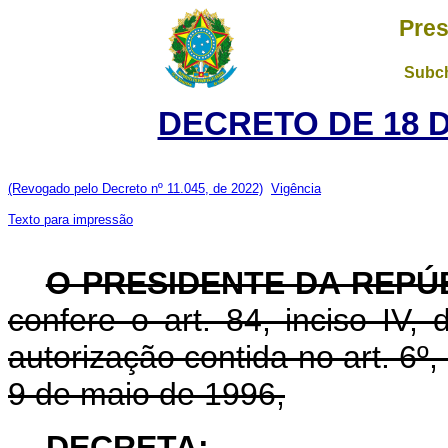
Pres
Subch
DECRETO DE 18 
(Revogado pelo Decreto nº 11.045, de 2022)
Vigência
Texto para impressão
O PRESIDENTE DA REPÚ
confere o art. 84, inciso IV,
autorização contida no art. 6º, 
9 de maio de 1996,
DECRETA: