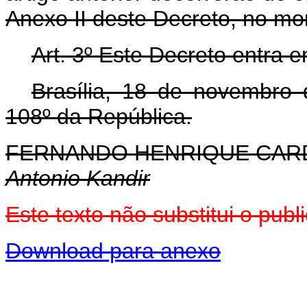
Anexo II deste Decreto, no mo
Art. 3º Este Decreto entra 
Brasília, 18 de novembro
108º da República.
FERNANDO HENRIQUE CA
Antonio Kandir
Este texto não substitui o pu
Download para anexo