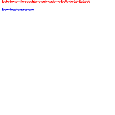
Este texto não substitui o publicado no DOU de 19.11.1996
Download para anexo