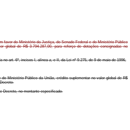
 favor do Ministério da Justiça, do Senado Federal e do Ministério Público
lor global de R$ 3.794.287,00, para reforço de dotações consignadas no
a no art. 6º, incisos I, alínea
a
, e II, da Lei nº 9.275, de 9 de maio de 1996,
 do Ministério Público da União, crédito suplementar no valor global de R$
 Decreto.
te Decreto, no montante especificado.