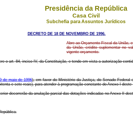
Presidência da República
Casa Civil
Subchefia para Assuntos Jurídicos
DECRETO DE 18 DE NOVEMBRO DE 1996.
Abre ao Orçamento Fiscal da União, em
da União, crédito suplementar no va
vigente orçamento.
re o art. 84, inciso IV, da Constituição, e tendo em vista a autorização contid
 9 de maio de 1996
), em favor do Ministério da Justiça, do Senado Federal e
oitenta e sete reais), para atender à programação constante do Anexo I deste
terior decorrerão da anulação parcial das dotações indicadas no Anexo II des
República.