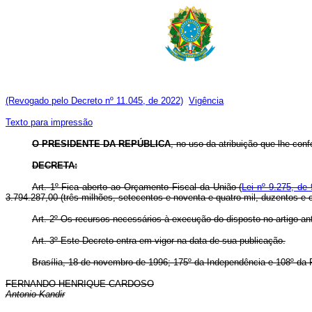
(Revogado pelo Decreto nº 11.045, de 2022)
Vigência
Texto para impressão
O
PRESIDENTE DA REPÚBLICA
, no uso da atribuição que lhe confe
DECRETA:
Art. 1º Fica aberto ao Orçamento Fiscal da União (
Lei nº 9.275, de
3.794.287,00 (três milhões, setecentos e noventa e quatro mil, duzentos e 
Art. 2º Os recursos necessários à execução do disposto no artigo an
Art. 3º Este Decreto entra em vigor na data de sua publicação.
Brasília, 18 de novembro de 1996; 175º da Independência e 108º da 
FERNANDO HENRIQUE CARDOSO
Antonio Kandir