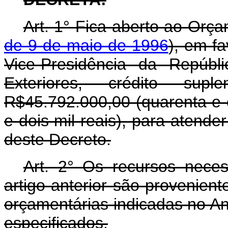
Art. 1° Fica aberto ao Orça
de 9 de maio de 1996
), em f
Vice-Presidência da Repúbl
Exteriores, crédito su
R$45.792.000,00 (quarenta e 
e dois mil reais), para atend
deste Decreto.
Art. 2° Os recursos nece
artigo anterior são provenien
orçamentárias indicadas no An
especificados.