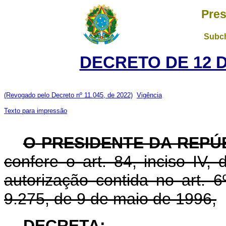
Pres
Subch
DECRETO DE 12 
(Revogado pelo Decreto nº 11.045, de 2022)
Vigência
Texto para impressão
O
PRESIDENTE DA REPÚ
confere o art. 84, inciso IV,
autorização contida no art. 6º
9.275, de 9 de maio de 1996,
DECRETA: