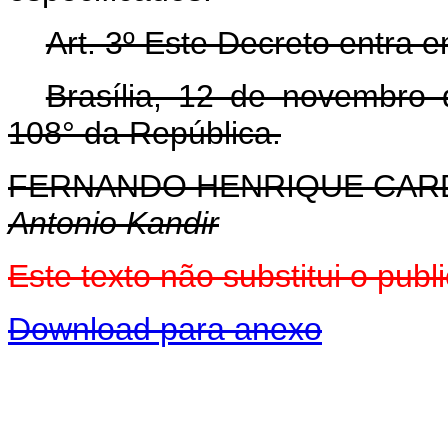
Art. 3º Este Decreto entra 
Brasília, 12 de novembro
108° da República.
FERNANDO HENRIQUE CA
Antonio Kandir
Este texto não substitui o pu
Download para anexo