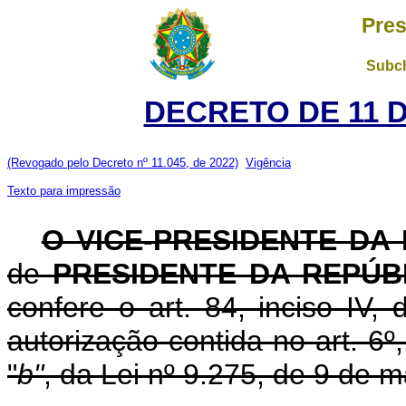
Pres
Subch
DECRETO DE 11 
(Revogado pelo Decreto nº 11.045, de 2022)
Vigência
Texto para impressão
O VICE-PRESIDENTE DA
de
PRESIDENTE DA REPÚB
confere o art. 84, inciso IV,
autorização contida no art. 6º,
"
b"
, da Lei nº 9.275, de 9 de 