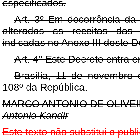
especificados.
Art. 3º Em decorrência da 
alteradas as receitas das 
indicadas no Anexo III deste D
Art. 4° Este Decreto entra 
Brasília, 11 de novembro
108º da República.
MARCO ANTONIO DE OLIVEI
Antonio Kandir
Este texto não substitui o pu