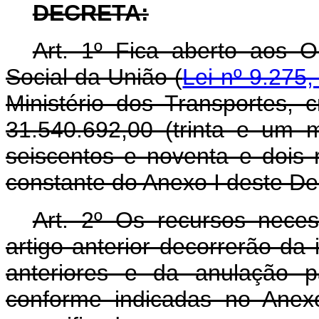
DECRETA:
Art. 1º Fica aberto aos 
Social da União (
Lei nº 9.275
Ministério dos Transportes, 
31.540.692,00 (trinta e um m
seiscentos e noventa e dois 
constante do Anexo I deste De
Art. 2º Os recursos nece
artigo anterior decorrerão da
anteriores e da anulação p
conforme indicadas no Anex